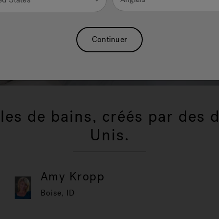
Continuer
les de bains, créés par des 
Unis.
Amy Kropp
Boise, ID