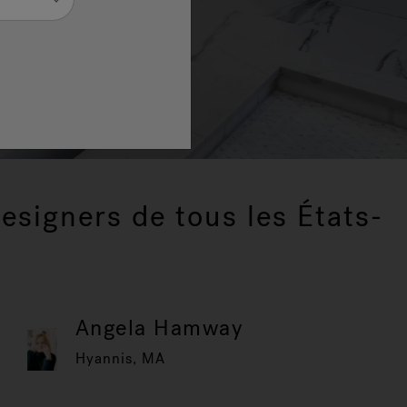
designers de tous les États-
Angela Hamway
Hyannis, MA