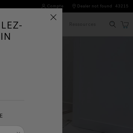
Compte
Dealer not found
43215
LEZ-
Notre marque
FAQ
Ressources
IN
E