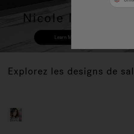
Nicole Martel
Learn More
Explorez les designs de sal