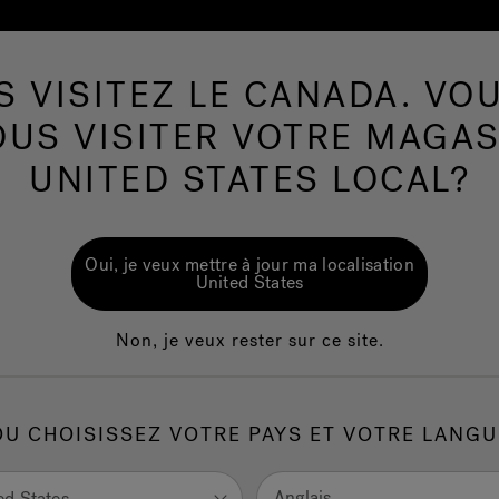
S VISITEZ LE CANADA. VOU
Spas de nage
Plus de Produits
Infrarouge
OUS VISITER VOTRE MAGAS
UNITED STATES LOCAL?
Oui, je veux mettre à jour ma localisation
United States
Non, je veux rester sur ce site.
OU CHOISISSEZ VOTRE PAYS ET VOTRE LANGU
Anglais
ed States