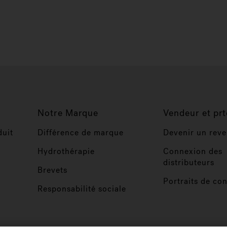
Notre Marque
Vendeur et prt
duit
Différence de marque
Devenir un rev
Hydrothérapie
Connexion des
distributeurs
Brevets
Portraits de co
Responsabilité sociale