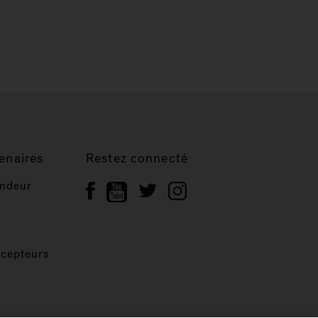
enaires
Restez connecté
endeur
ncepteurs