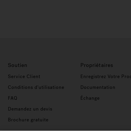
Soutien
Propriétaires
Service Client
Enregistrez Votre Pro
Conditions d'utilisatione
Documentation
FAQ
Échange
Demandez un devis
Brochure gratuite