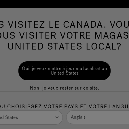
S VISITEZ LE CANADA. VOU
Spas de nage
Plus de Produits
Infrarouge
OUS VISITER VOTRE MAGAS
Galerie d'images
UNITED STATES LOCAL?
Oui, je veux mettre à jour ma localisation
e d'inspiration de nos récentes installations de spas. Apres vous
United States
ormations sur les détails des produits, les prix et trouver votre
Non, je veux rester sur ce site.
OU CHOISISSEZ VOTRE PAYS ET VOTRE LANGU
Anglais
ed States