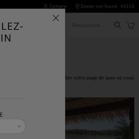
Compte
Dealer not found
43215
LEZ-
Notre marque
FAQ
Ressources
IN
 avez inspiré, pourquoi pas visiter notre page de spas où vous
 revendeur le plus proche.
E