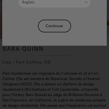
Anglais
Continuer
SARA QUINN
Lieu : Fort Collins, CO
Pam Sunderman est originaire du Colorado et vit à Fort
Collins. Elle est membre de l'American Society of Interior
Designers (ASID). Elle a obtenu un diplôme de design
résidentiel à l'Art Institute of Fort Lauderdale, a travaillé
pour Pottery Barn Brands au siège de Williams-Sonoma à
San Francisco, en Californie, et a géré de nombreux projets
de design résidentiel. Elle pense que l'inspiration est partout