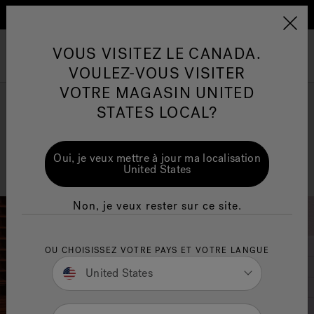
En savoir plus
PD Sitewide promo
Conseils pour l'entretien de
Co
Jacuzzi&reg; Canada
VOUS VISITEZ LE CANADA.
l'eau
l'
Menu
VOULEZ-VOUS VISITER
ion
VOTRE MAGASIN UNITED
Articles sur l'infrarouge
Ar
STATES LOCAL?
Portrait de concepteur
Oui, je veux mettre à jour ma localisation
Pam Sunderman
United States
Non, je veux rester sur ce site.
OU CHOISISSEZ VOTRE PAYS ET VOTRE LANGUE
United States