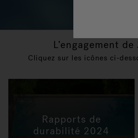
L’engagement de J
Cliquez sur les icônes ci-dess
Rapports de
durabilité 2024