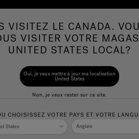
S VISITEZ LE CANADA. VOU
Spas de nage
Plus de Produits
Infrarouge
OUS VISITER VOTRE MAGAS
UNITED STATES LOCAL?
Oui, je veux mettre à jour ma localisation
United States
Durabilité
Non, je veux rester sur ce site.
abilité d’entreprise repose sur la création de valeur partagée au
ciété et la gouvernance. Pour chacun de ces piliers, nous avons
OU CHOISISSEZ VOTRE PAYS ET VOTRE LANGU
 notre vision de promouvoir le bien-être tout au long de la vie 
Anglais
ed States