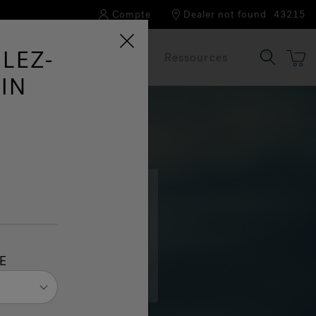
Compte
Dealer not found
43215
LEZ-
Notre marque
FAQ
Ressources
IN
tour de trois piliers :
 établi des engagements
E
grâce à l’innovation durable.