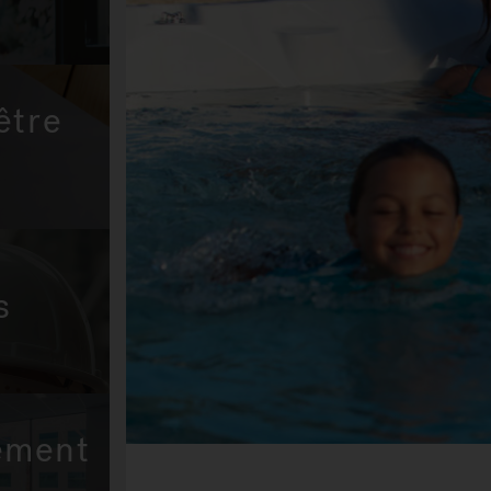
être
s
ement