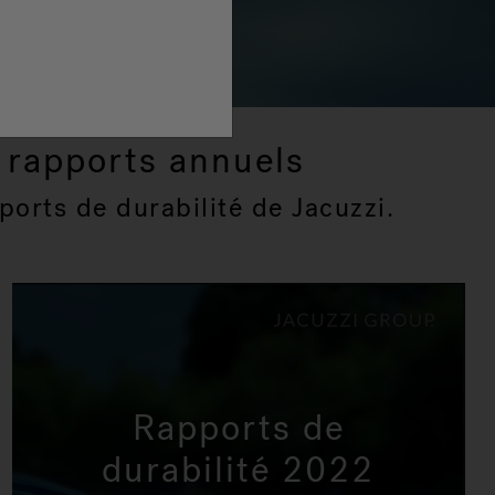
: rapports annuels
ports de durabilité de Jacuzzi.
Rapports de
durabilité 2022