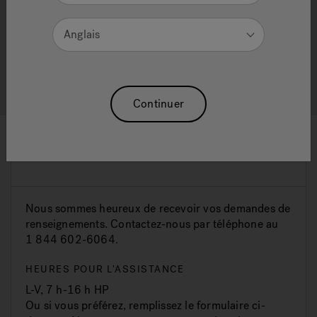
Avantages pour la santé
Anglais
Jacuzzi® Help And Support
Continuer
Contact Us
Nous sommes heureux de recevoir vos demandes de
renseignements. Contactez-nous par téléphone au
1 844 602-6064.
HEURES POUR L'ASSISTANCE
L-V, 7 h-16 h HP
Ou si vous préférez, remplissez le formulaire ci-