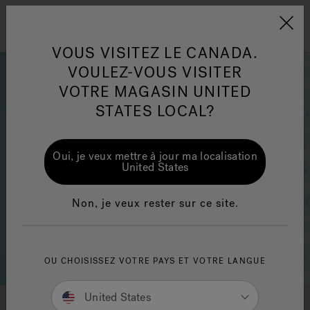
Jacuzzi&reg; Canada
Conseils pour l'entretien de
Co
Menu
l'eau
l'
VOUS VISITEZ LE CANADA.
VOULEZ-VOUS VISITER
ion
VOTRE MAGASIN UNITED
Articles sur l'infrarouge
Ar
STATES LOCAL?
Oui, je veux mettre à jour ma localisation
United States
Non, je veux rester sur ce site.
OU CHOISISSEZ VOTRE PAYS ET VOTRE LANGUE
United States