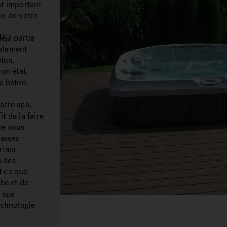
nt important
vée de votre
déjà partie
galement
éton,
on état.
de béton
votre spa,
t de la faire
que vous
rasses
rtain.
e des
t ce que
be et de
u spa
echnologie