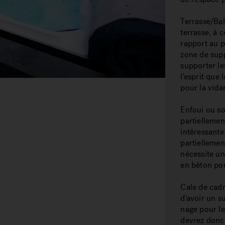
Terrasse/Bal
terrasse, à 
rapport au p
zone de sup
supporter le
l'esprit que
pour la vida
Enfoui ou so
partiellemen
intéressante
partiellemen
nécessite u
en béton pou
Cale de cadre
d'avoir un s
nage pour le 
devrez donc 