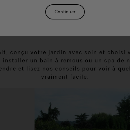
 SPA
Continuer
it, conçu votre jardin avec soin et choisi 
 installer un bain à remous ou un spa de 
ndre et lisez nos conseils pour voir à quel
vraiment facile.