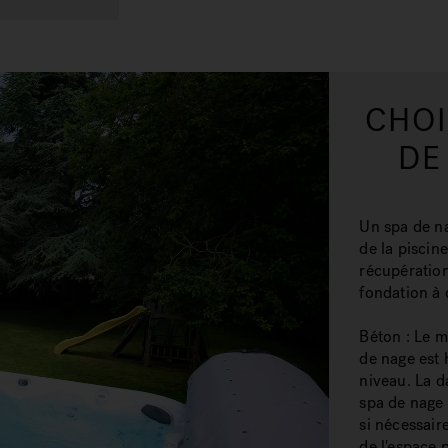
CHOI
DE
Un spa de na
de la piscine
récupération
fondation à 
Béton : Le m
de nage est 
niveau. La d
spa de nage 
si nécessair
de l'espace 