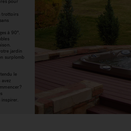
ures pour
 trottoirs
 sans
ges à 90°.
ubles
aison.
votre jardin
 en surplomb
étendu le
s avez
commencer?
es
 inspirer.