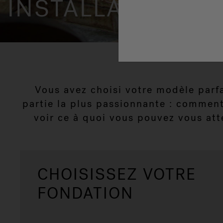
INSTALLATION DU
Vous avez choisi votre modèle parfa
partie la plus passionnante : comment
voir ce à quoi vous pouvez vous atte
CHOISISSEZ VOTRE
FONDATION