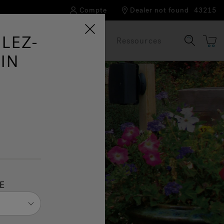
Compte
Dealer not found
43215
LEZ-
Notre marque
FAQ
Ressources
IN
E