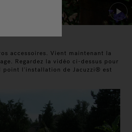
vos accessoires. Vient maintenant la
nage. Regardez la vidéo ci-dessus pour
 point l'installation de Jacuzzi® est