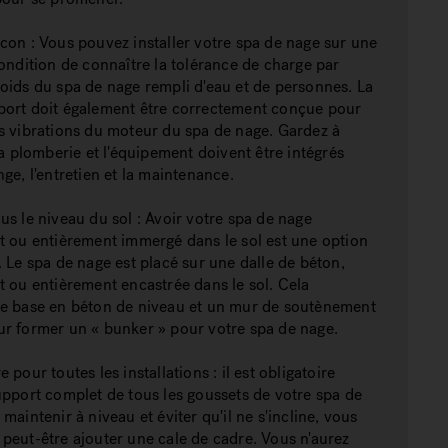
con : Vous pouvez installer votre spa de nage sur une
condition de connaître la tolérance de charge par
oids du spa de nage rempli d'eau et de personnes. La
port doit également être correctement conçue pour
s vibrations du moteur du spa de nage. Gardez à
 la plomberie et l'équipement doivent être intégrés
nge, l'entretien et la maintenance.
us le niveau du sol : Avoir votre spa de nage
t ou entièrement immergé dans le sol est une option
. Le spa de nage est placé sur une dalle de béton,
t ou entièrement encastrée dans le sol. Cela
ne base en béton de niveau et un mur de soutènement
r former un « bunker » pour votre spa de nage.
 pour toutes les installations : il est obligatoire
upport complet de tous les goussets de votre spa de
maintenir à niveau et éviter qu'il ne s'incline, vous
peut-être ajouter une cale de cadre. Vous n'aurez