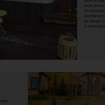
taille du sp
local peuven
De nombreus
plomberie n'e
de remplir v
si nécessaire
votre