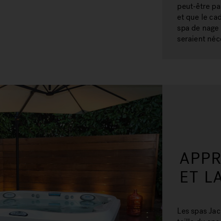
peut-être pa
et que le ca
spa de nage 
seraient néc
APPR
ET L
Les spas Jac