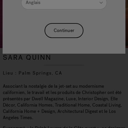
Anglais
Continuer
SARA QUINN
Lieu : Palm Springs, CA
Associant la nostalgie de la jet-set au modernisme
californien, le travail et les produits de Christopher ont été
présentés par Dwell Magazine, Luxe, Interior Design, Elle
Décor, California Homes, Traditional Home, Coastal Living,
California Home + Design, Architectural Digest et le Los
Angeles Times.