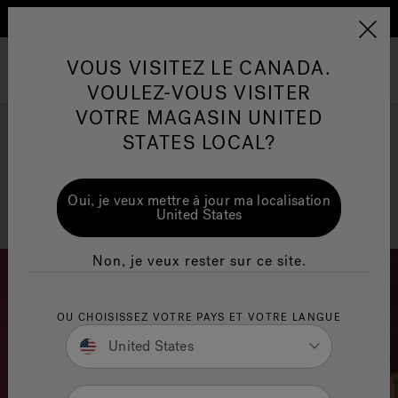
En savoir plus
PD Sitewide promo
Conseils pour l'entretien de
Co
Jacuzzi&reg; Canada
VOUS VISITEZ LE CANADA.
l'eau
l'
Menu
VOULEZ-VOUS VISITER
ion
VOTRE MAGASIN UNITED
Articles sur l'infrarouge
Ar
STATES LOCAL?
Portrait de concepteur
Oui, je veux mettre à jour ma localisation
Christopher Kennedy
United States
Non, je veux rester sur ce site.
OU CHOISISSEZ VOTRE PAYS ET VOTRE LANGUE
United States