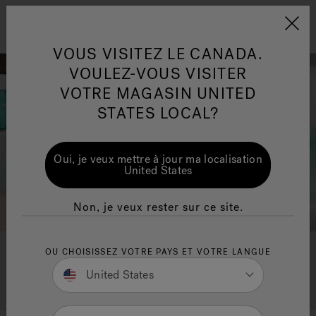
Jacuzzi&reg; Canada
Conseils pour l'entretien de
Co
Menu
VOUS VISITEZ LE CANADA.
l'eau
l'
VOULEZ-VOUS VISITER
ion
VOTRE MAGASIN UNITED
Articles sur l'infrarouge
Ar
STATES LOCAL?
Oui, je veux mettre à jour ma localisation
United States
Non, je veux rester sur ce site.
OU CHOISISSEZ VOTRE PAYS ET VOTRE LANGUE
Événements Jacuzzi
®
United States