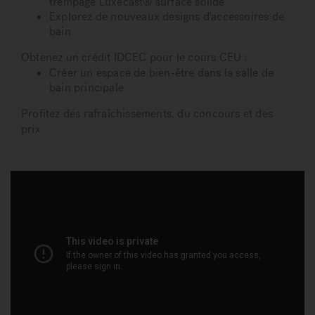
trempage Luxecast® surface solide
Explorez de nouveaux designs d'accessoires de
bain
Obtenez un crédit IDCEC pour le cours CEU :
Créer un espace de bien-être dans la salle de
bain principale
Profitez des rafraîchissements, du concours et des
prix