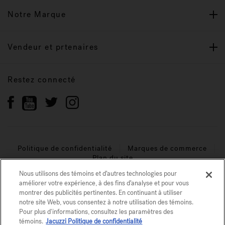
Notre Marque
Vendeur et prtenaires
Restez connecté
Politique de confidentialité
Marques de commerce
Plan du site
Nous utilisons des témoins et d’autres technologies pour
© 2026 Jacuzzi Inc. Tous droits réservés.
améliorer votre expérience, à des fins d’analyse et pour vous
montrer des publicités pertinentes. En continuant à utiliser
notre site Web, vous consentez à notre utilisation des témoins.
Pour plus d'informations, consultez les paramètres des
témoins.
Jacuzzi Politique de confidentialité