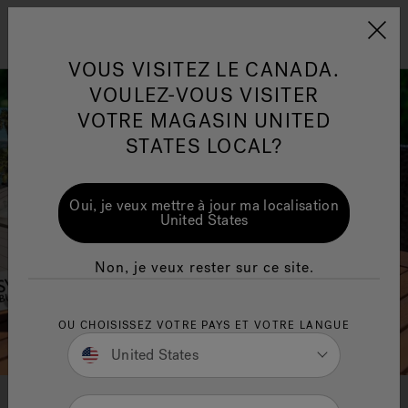
Jacuzzi&reg; Canada
Conseils pour l'entretien de
Co
Menu
VOUS VISITEZ LE CANADA.
l'eau
l'
VOULEZ-VOUS VISITER
VOTRE MAGASIN UNITED
Articles sur l'infrarouge
Ar
STATES LOCAL?
Oui, je veux mettre à jour ma localisation
United States
Non, je veux rester sur ce site.
OU CHOISISSEZ VOTRE PAYS ET VOTRE LANGUE
United States
Téléchargez gratuitement votre