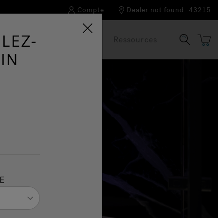
Compte
Dealer not found
43215
LEZ-
Notre marque
FAQ
Ressources
IN
E