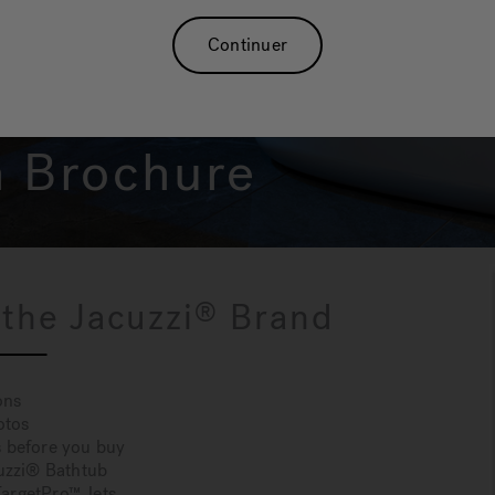
Continuer
Jacuzzi
Bath
®
n Brochure
 the Jacuzzi
Brand
®
ons
otos
s before you buy
cuzzi® Bathtub
TargetPro™ Jets