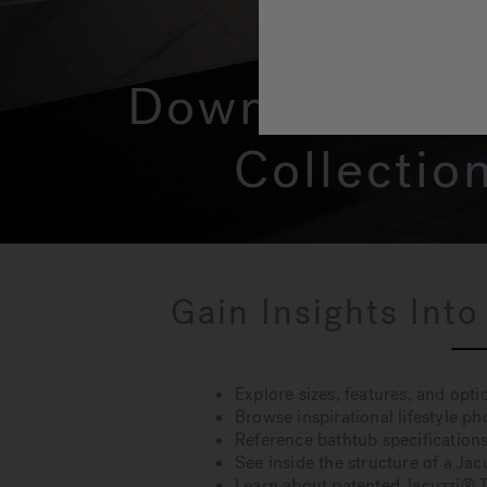
Download the 
Collectio
Gain Insights Into
Explore sizes, features, and opti
Browse inspirational lifestyle ph
Reference bathtub specification
See inside the structure of a Ja
Learn about patented Jacuzzi® 