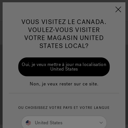
Jacuzzi&reg; Canada
Conseils pour l'entretien de
Co
Menu
l'eau
l'
VOUS VISITEZ LE CANADA.
VOULEZ-VOUS VISITER
ion
VOTRE MAGASIN UNITED
Articles sur l'infrarouge
Ar
STATES LOCAL?
Oui, je veux mettre à jour ma localisation
United States
Brochure Gratuite
Financement
Non, je veux rester sur ce site.
OU CHOISISSEZ VOTRE PAYS ET VOTRE LANGUE
Consultation Gratuite
Trouver un Magasin
United States