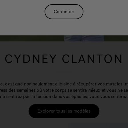
Continuer
CYDNEY CLANTON
, c'est que non seulement elle aide à récupérer vos muscles, mai
ess des semaines où votre corps se sentira mieux et vous ne ser
ne sentirez pas la tension dans vos épaules, vous vous sentirez
Explorer tous les modèles