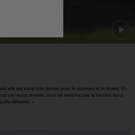
s elle est aussi très bonne pour le sommeil et le stress. Et
ez pas aussi stressé, vous ne sentirez pas la tension dans
 juste détendu. »