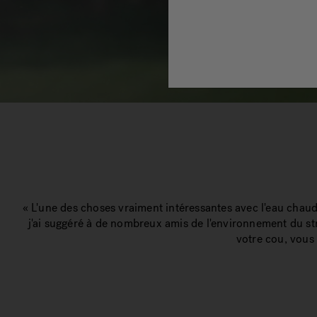
« L'une des choses vraiment intéressantes avec l'eau chaude
j'ai suggéré à de nombreux amis de l'environnement du str
votre cou, vous 