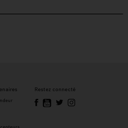
enaires
Restez connecté
endeur
ncepteurs