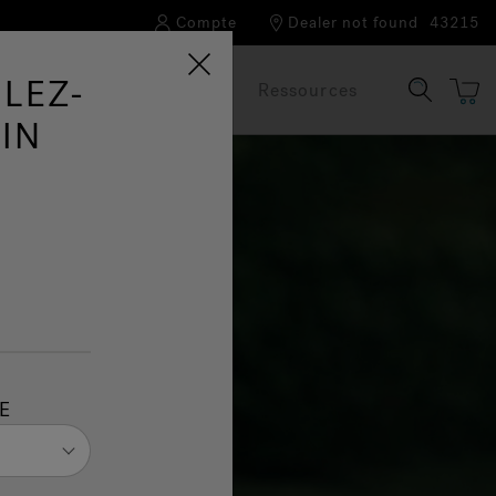
Compte
Dealer not found
43215
LEZ-
Notre marque
FAQ
Ressources
IN
E