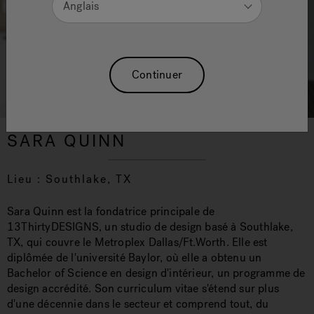
Anglais
Continuer
SARA QUINN
Lieu : Southlake, TX
Sara Quinn est la fondatrice principale de
13ThirtyDESIGNS, un studio de design basé à Southlake,
TX, qui couvre le Metroplex Dallas/Ft.Worth. Elle est
diplômée de l'université Baylor, où elle a obtenu un
Bachelor of Science en design d'intérieur, un programme de
design accrédité. Son curriculum vitae s'étend sur plus
d'une décennie dans le secteur et comprend tout, du