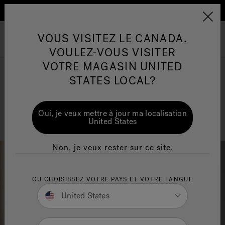
En savoir plus
PD Sitewide promo
Conseils pour l'entretien de
Co
Jacuzzi&reg; Canada
VOUS VISITEZ LE CANADA.
l'eau
l'
Menu
VOULEZ-VOUS VISITER
ion
VOTRE MAGASIN UNITED
Articles sur l'infrarouge
Ar
STATES LOCAL?
Portrait de concepteur
Oui, je veux mettre à jour ma localisation
Sara Quinn
United States
Non, je veux rester sur ce site.
OU CHOISISSEZ VOTRE PAYS ET VOTRE LANGUE
United States