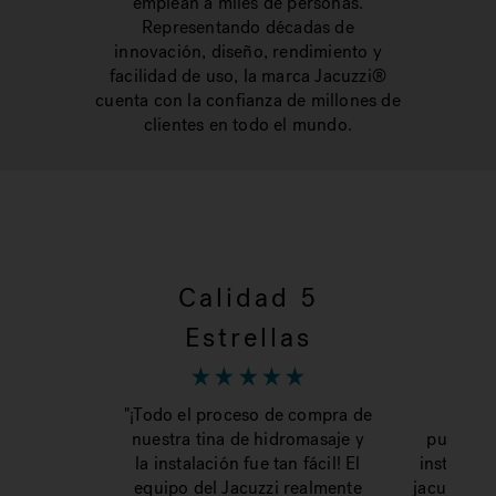
emplean a miles de personas.
Representando décadas de
innovación, diseño, rendimiento y
facilidad de uso, la marca Jacuzzi®
cuenta con la confianza de millones de
clientes en todo el mundo.
Calidad 5
To
Estrellas
"¡Todo el proceso de compra de
“The 
nuestra tina de hidromasaje y
purchasi
la instalación fue tan fácil! El
install w
equipo del Jacuzzi realmente
jacuzzi te