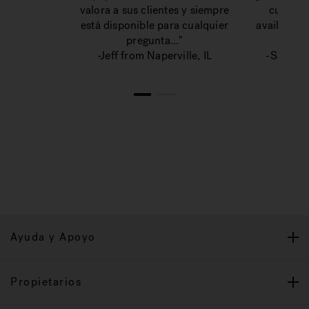
valora a sus clientes y siempre
custome
está disponible para cualquier
available 
pregunta..."
-Jeff from Naperville, IL
-Sara fr
1
2
Ayuda y Apoyo
Propietarios