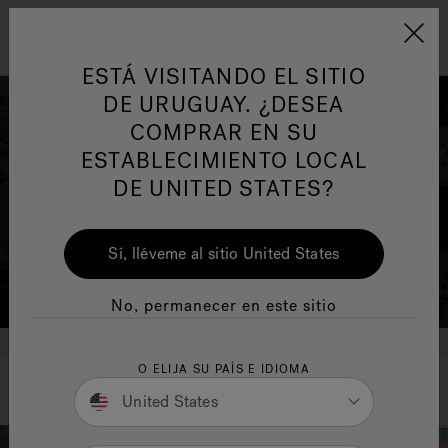
Jacuzzi&reg; Latin Am
ARTÍCULOS SOBRE TINAS DE
AR
Menú
A
ESTÁ VISITANDO EL SITIO
HIDROMASAJE
I
DE URUGUAY. ¿DESEA
COMPRAR EN SU
Responsabilidad Social
FA
ESTABLECIMIENTO LOCAL
DE UNITED STATES?
Sí, lléveme al sitio United States
Manuales y Guías del Usuario
Re
No, permanecer en este sitio
O ELIJA SU PAÍS E IDIOMA
United States