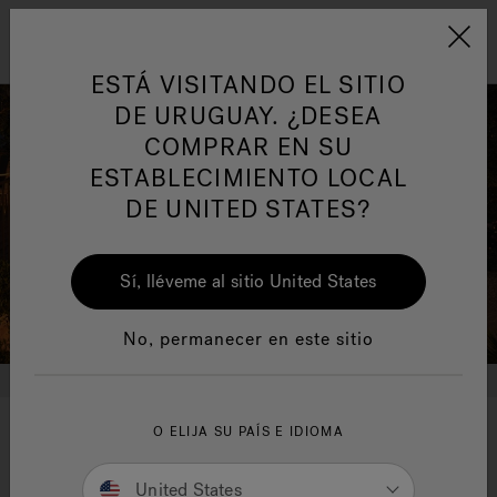
Jacuzzi&reg; Latin Am
ARTÍCULOS SOBRE TINAS DE
AR
Menú
A
HIDROMASAJE
I
ESTÁ VISITANDO EL SITIO
DE URUGUAY. ¿DESEA
COMPRAR EN SU
Responsabilidad Social
FA
ESTABLECIMIENTO LOCAL
DE UNITED STATES?
Sí, lléveme al sitio United States
Manuales y Guías del Usuario
Re
No, permanecer en este sitio
O ELIJA SU PAÍS E IDIOMA
Your wellness means the
world to us
United States