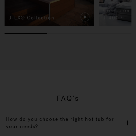
Colección d
J-LX® Collection
J-400™
FAQ's
How do you choose the right hot tub for
your needs?