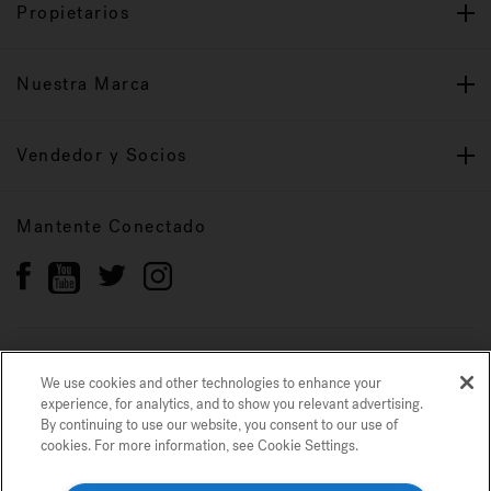
Propietarios
Nuestra Marca
Vendedor y Socios
Mantente Conectado
Política de privacidad
Marcas registradas
We use cookies and other technologies to enhance your
Mapa del sitio
experience, for analytics, and to show you relevant advertising.
By continuing to use our website, you consent to our use of
cookies. For more information, see Cookie Settings.
© 2022 Jacuzzi Inc. Todos los derechos reservados.
Usamos cookies y otras tecnologías para mejorar su experiencia, para análisis
y para mostrarle publicidad relevante. Si continúa utilizando nuestro sitio
web, acepta nuestro uso de cookies. Para obtener más información, consulte