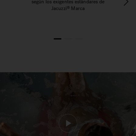
según los exigentes estándares de
e
Jacuzzi
Marca
®
1
2
3