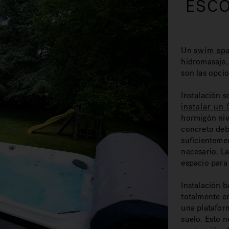
ESCO
Un
swim sp
hidromasaje, 
son las opci
Instalación s
instalar un
hormigón niv
concreto deb
suficienteme
necesario. L
espacio para
Instalación b
totalmente en
una platafor
suelo. Esto 