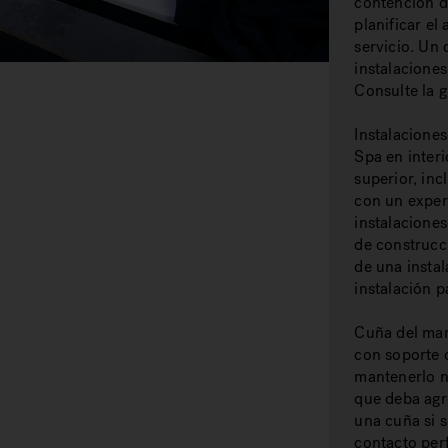
contención d
planificar el
servicio. Un
instalaciones
Consulte la g
Instalaciones
Spa en interi
superior, inc
con un expert
instalaciones
de construcc
de una instal
instalación p
Cuña del marc
con soporte 
mantenerlo ni
que deba agr
una cuña si 
contacto per