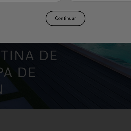
Continuar
 TINA DE
PA DE
N