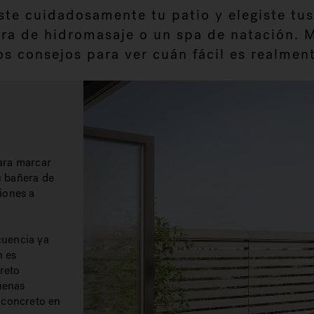
ste cuidadosamente tu patio y elegiste tus
a de hidromasaje o un spa de natación. Mi
os consejos para ver cuán fácil es realment
ara marcar
tu bañera de
iones a
cuencia ya
n es
creto
uenas
 concreto en