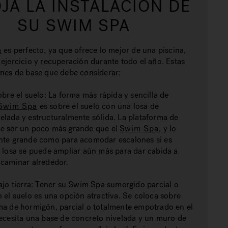
JA LA INSTALACIÓN DE
SU SWIM SPA
a
es perfecto, ya que ofrece lo mejor de una piscina,
ejercicio y recuperación durante todo el año. Estas
ones de base que debe considerar:
obre el suelo: La forma más rápida y sencilla de
 Swim Spa
es sobre el suelo con una losa de
elada y estructuralmente sólida.
La plataforma de
e ser un poco más grande que el
S
wim Spa
,
y lo
nte grande como para acomodar escalones si es
a losa se puede ampliar aún más para dar cabida a
 caminar alrededor.
ajo tierra: Tener su Swim Spa sumergido parcial o
 el suelo es una opción atractiva. Se coloca sobre
ma de hormigón, parcial o totalmente empotrado en el
necesita una base de concreto nivelada y un muro de