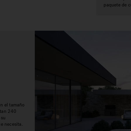
paquete de c
ún el tamaño
itan 240
 su
e necesita.