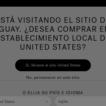
ESTÁ VISITANDO EL SITIO D
s de hidromasaje
Más productos
Nuestra m
GUAY. ¿DESEA COMPRAR E
ESTABLECIMIENTO LOCAL D
UNITED STATES?
Sí, lléveme al sitio United States
No, permanecer en este sitio
O ELIJA SU PAÍS E IDIOMA
Inglés
ed States