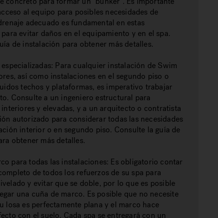
e concreto para formar un "búnker". Es importante
 acceso al equipo para posibles necesidades de
 drenaje adecuado es fundamental en estas
 para evitar daños en el equipamiento y en el spa.
uía de instalación para obtener más detalles.
 especializadas: Para cualquier instalación de Swim
ores, así como instalaciones en el segundo piso o
luidos techos y plataformas, es imperativo trabajar
o. Consulte a un ingeniero estructural para
 interiores y elevadas, y a un arquitecto o contratista
ión autorizado para considerar todas las necesidades
ación interior o en segundo piso. Consulte la guía de
ara obtener más detalles.
o para todas las instalaciones: Es obligatorio contar
completo de todos los refuerzos de su spa para
velado y evitar que se doble, por lo que es posible
egar una cuña de marco. Es posible que no necesite
su losa es perfectamente plana y el marco hace
fecto con el suelo. Cada spa se entregará con un