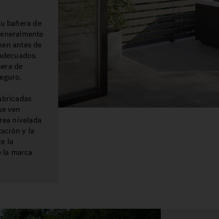
tu bañera de
generalmente
nen antes de
 adecuados.
ñera de
seguro.
abricadas
se ven
rea nivelada
tación y la
e la
e la marca