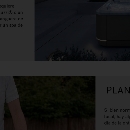
equiere
cuzzi® o un
manguera de
ar un spa de
PLAN
Si bien norm
local, hay a
día de la en