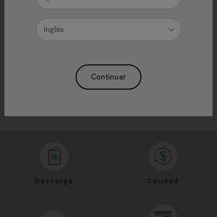
IMPORTANT FAX NUMBERS
Consumer Fax: (866) 588-0922
Inglés
Order Entry Fax: (866) 426-0983
Warranty Fax: (866) 426-0984
Chino Direct: 909-247-2551
Chino Direct: 909-247-2550
Continuar
Chino Direct: 909-247-2551
Descarga
Calidad