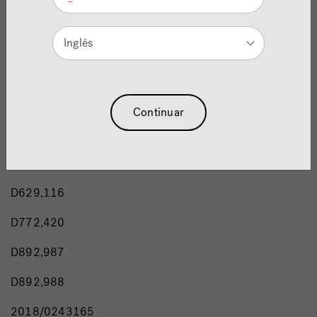
D592,738
Inglés
D593,350
D594,129
D594,560
Continuar
D604,798
D620,598
D629,116
D772,420
D892,987
D892,988
2018/0243165