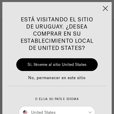
Jacuzzi&reg; Latin Am
ARTÍCULOS SOBRE TINAS DE
AR
Menú
A
HIDROMASAJE
I
ESTÁ VISITANDO EL SITIO
DE URUGUAY. ¿DESEA
COMPRAR EN SU
JACUZZI PATENTS
Responsabilidad Social
FA
ESTABLECIMIENTO LOCAL
D544,611
DE UNITED STATES?
D547,876
Sí, lléveme al sitio United States
D547,877
Manuales y Guías del Usuario
Re
D585,140
No, permanecer en este sitio
D587,355
D588,674
O ELIJA SU PAÍS E IDIOMA
D592,311
United States