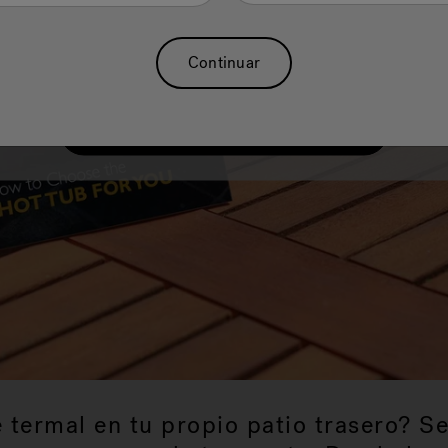
el poder de la hidroterapia para el alivio natural del dolor y 
ómo elegir las funciones adecuadas de bañera de hidromasa
Continuar
natación para ti y obten consejos de compras gratis hoy.
Descargar guía del comprador
 termal en tu propio patio trasero? S