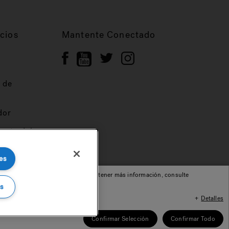
cios
Mantente Conectado
 de
dor
ucta del
es
cepta nuestro uso de cookies. Para obtener más información, consulte
s
Detalles
© 2022 Jacuzzi Inc. Todos los derechos reservados.
Confirmar Selección
Confirmar Todo