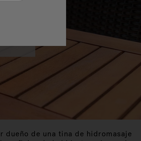
el estrés,
je o spa de
er dueño de una tina de hidromasaje