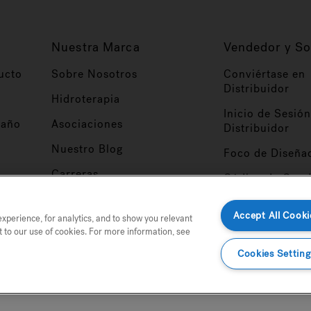
Nuestra Marca
Vendedor y So
ucto
Sobre Nosotros
Conviértase en
Distribuidor
Hidroterapia
Inicio de Sesión
baño
Asociaciones
Distribuidor
Nuestro Blog
Foco de Diseña
Carreras
Código de Cond
Proveedor
Patentes
Accept All Cooki
perience, for analytics, and to show you relevant
Responsabilidad Social
t to our use of cookies. For more information, see
 para mostrarle publicidad relevante. Si continúa utilizando nuestro sitio web, a
Cookies Setting
tio