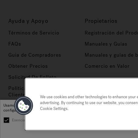
Ayuda y Apoyo
Propietarios
Términos de Servicio
Registración del Prod
FAQs
Manuales y Guías
Guia de Compradores
Manuales y guías de 
Obtener Precios
Comercio en Valor
Solicitud De Folleto
Políticas de Servicio al
Cliente
We use cookies and other technologies to enhance your ex
advertising. By continuing to use our website, you consen
Usamos cookies y otras tecnologías para mejorar su experiencia, para análisis y
Cookie Settings.
configuración de cookies.
Esencial
Plataforma
Marketing
Política de privacidad
Marcas registradas
Mapa del si