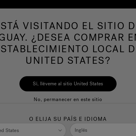
ESTÁ VISITANDO EL SITIO D
s de hidromasaje
Más productos
Nuestra m
GUAY. ¿DESEA COMPRAR E
ESTABLECIMIENTO LOCAL D
UNITED STATES?
Sí, lléveme al sitio United States
No, permanecer en este sitio
SCARGA TU GUÍA 
O ELIJA SU PAÍS E IDIOMA
MPRADOR GRATUI
Inglés
ed States