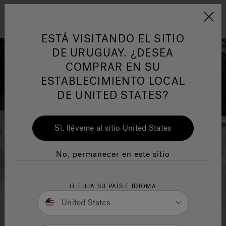
Jacuzzi&reg; Latin Am
ARTÍCULOS SOBRE TINAS DE
AR
Menú
A
ESTÁ VISITANDO EL SITIO
HIDROMASAJE
I
DE URUGUAY. ¿DESEA
COMPRAR EN SU
Responsabilidad Social
FA
ESTABLECIMIENTO LOCAL
DE UNITED STATES?
Sí, lléveme al sitio United States
Manuales y Guías del Usuario
Re
No, permanecer en este sitio
O ELIJA SU PAÍS E IDIOMA
United States