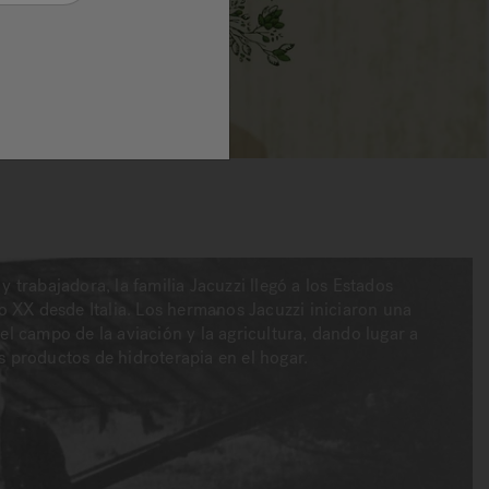
 trabajadora, la familia Jacuzzi llegó a los Estados
lo XX desde Italia. Los hermanos Jacuzzi iniciaron una
el campo de la aviación y la agricultura, dando lugar a
s productos de hidroterapia en el hogar.