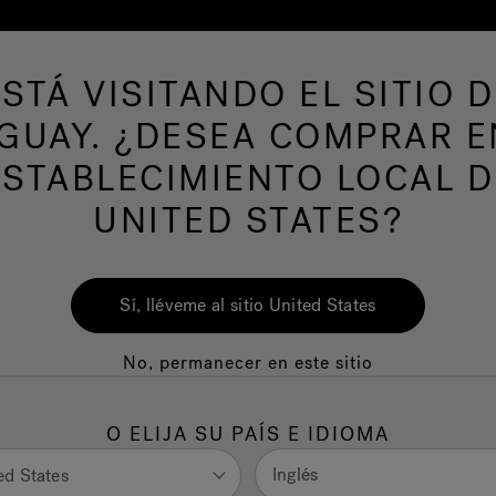
ESTÁ VISITANDO EL SITIO D
s de hidromasaje
Más productos
Nuestra m
GUAY. ¿DESEA COMPRAR E
ESTABLECIMIENTO LOCAL D
UNITED STATES?
Sí, lléveme al sitio United States
No, permanecer en este sitio
O ELIJA SU PAÍS E IDIOMA
Inglés
ed States