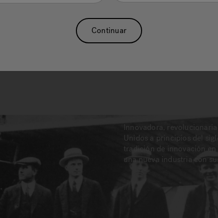
Continuar
Innovadora, revolucionaria y
Unidos a principios del sig
tradición de innovación en 
una nueva industria con su