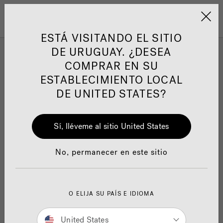
Jacuzzi&reg; Latin Am
ARTÍCULOS SOBRE TINAS DE
AR
Menú
A
HIDROMASAJE
I
ESTÁ VISITANDO EL SITIO
DE URUGUAY. ¿DESEA
COMPRAR EN SU
Responsabilidad Social
FA
ESTABLECIMIENTO LOCAL
DE UNITED STATES?
Sí, lléveme al sitio United States
Manuales y Guías del Usuario
Re
No, permanecer en este sitio
O ELIJA SU PAÍS E IDIOMA
Owner's Manuals
United States