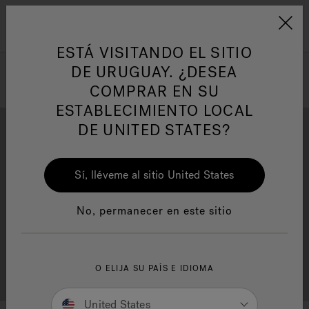
Jacuzzi&reg; Latin Am
ARTÍCULOS SOBRE TINAS DE
AR
Menú
A
HIDROMASAJE
I
ESTÁ VISITANDO EL SITIO
DE URUGUAY. ¿DESEA
COMPRAR EN SU
Responsabilidad Social
FA
ESTABLECIMIENTO LOCAL
DE UNITED STATES?
Sí, lléveme al sitio United States
Descarga
Calidad
Manuales y Guías del Usuario
Re
No, permanecer en este sitio
Localizador de
O ELIJA SU PAÍS E IDIOMA
Servicio al cliente
distribuidores
United States