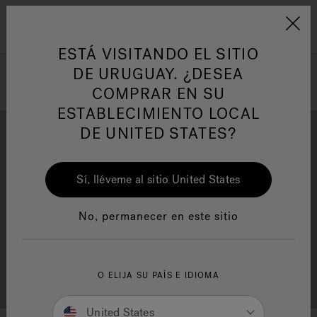
Jacuzzi&reg; Latin Am
ARTÍCULOS SOBRE TINAS DE
AR
Menú
A
HIDROMASAJE
I
ESTÁ VISITANDO EL SITIO
DE URUGUAY. ¿DESEA
COMPRAR EN SU
Responsabilidad Social
FA
ESTABLECIMIENTO LOCAL
DE UNITED STATES?
Sí, lléveme al sitio United States
Descarga
Calidad
Manuales y Guías del Usuario
Re
No, permanecer en este sitio
Localizador de
O ELIJA SU PAÍS E IDIOMA
Servicio al cliente
distribuidores
United States