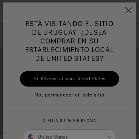
Jacuzzi&reg; Latin Am
ARTÍCULOS SOBRE TINAS DE
AR
Menú
A
HIDROMASAJE
I
ESTÁ VISITANDO EL SITIO
DE URUGUAY. ¿DESEA
COMPRAR EN SU
Responsabilidad Social
FA
ESTABLECIMIENTO LOCAL
DE UNITED STATES?
Sí, lléveme al sitio United States
Descarga
Calidad
Manuales y Guías del Usuario
Re
No, permanecer en este sitio
Localizador de
O ELIJA SU PAÍS E IDIOMA
Servicio al cliente
distribuidores
United States