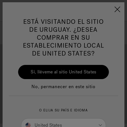
Jacuzzi&reg; Latin Am
ARTÍCULOS SOBRE TINAS DE
AR
Menú
A
HIDROMASAJE
I
ESTÁ VISITANDO EL SITIO
DE URUGUAY. ¿DESEA
COMPRAR EN SU
Responsabilidad Social
FA
ESTABLECIMIENTO LOCAL
DE UNITED STATES?
Sí, lléveme al sitio United States
Descarga
Calidad
Manuales y Guías del Usuario
Re
No, permanecer en este sitio
Localizador de
O ELIJA SU PAÍS E IDIOMA
Servicio al cliente
distribuidores
United States