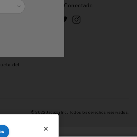
cios
Mantente Conectado
 de
dor
ucta del
© 2022 Jacuzzi Inc. Todos los derechos reservados.
es