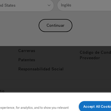
Nuestra Marca
Vendedor y So
Inglés
ed States
ucto
Sobre Nosotros
Conviértase en
Distribuidor
Hidroterapia
Continuar
Inicio de Sesión
baño
Asociaciones
Distribuidor
Nuestro Blog
Foco de Diseña
Carreras
Código de Cond
Proveedor
Patentes
Responsabilidad Social
tio
Accept All Cooki
perience, for analytics, and to show you relevant