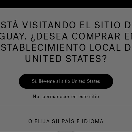
ESTÁ VISITANDO EL SITIO D
de hidromasaje
Más productos
Nuestra mar
GUAY. ¿DESEA COMPRAR E
ESTABLECIMIENTO LOCAL D
UNITED STATES?
Sí, lléveme al sitio United States
No, permanecer en este sitio
Calidad
Servicio al clie
O ELIJA SU PAÍS E IDIOMA