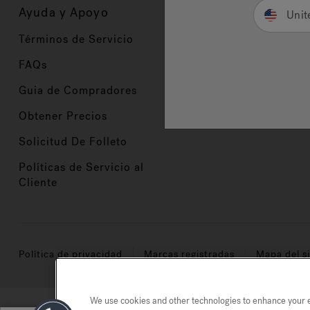
Ayuda y Apoyo
Propietarios
Unit
Términos de Servicio
Registración del Prod
FAQs
Manuales y Guías
Guia de Compradores
Manuales y guías de 
Obtener Precios
Comercio en Valor
Solicitud De Folleto
Políticas de Servicio al
Cliente
Política de privacidad
Marcas registradas
Mapa del si
We use cookies and other technologies to enhance your ex