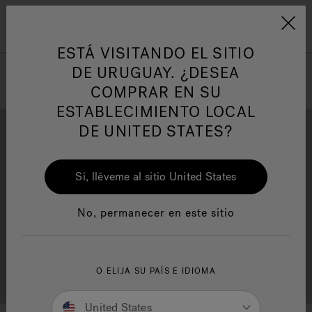
Jacuzzi&reg; Latin Am
ARTÍCULOS SOBRE TINAS DE
AR
Menú
A
HIDROMASAJE
I
ESTÁ VISITANDO EL SITIO
DE URUGUAY. ¿DESEA
COMPRAR EN SU
Responsabilidad Social
FA
ESTABLECIMIENTO LOCAL
DE UNITED STATES?
Sí, lléveme al sitio United States
Descarga
Calidad
Manuales y Guías del Usuario
Re
No, permanecer en este sitio
Localizador de
O ELIJA SU PAÍS E IDIOMA
Servicio al cliente
distribuidores
United States