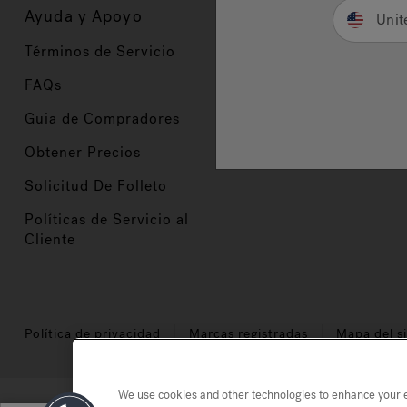
Ayuda y Apoyo
Propietarios
Unit
Términos de Servicio
Registración del Prod
FAQs
Manuales y Guías
Guia de Compradores
Manuales y guías de 
Obtener Precios
Comercio en Valor
Solicitud De Folleto
Políticas de Servicio al
Cliente
Política de privacidad
Marcas registradas
Mapa del si
We use cookies and other technologies to enhance your ex