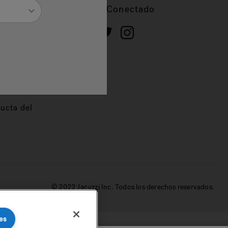
cios
Mantente Conectado
 de
dor
ucta del
© 2022 Jacuzzi Inc. Todos los derechos reservados.
es