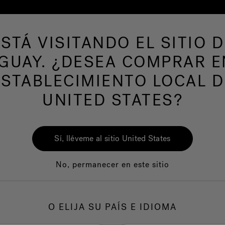
ESTÁ VISITANDO EL SITIO D
de hidromasaje
Más productos
Nuestra mar
GUAY. ¿DESEA COMPRAR E
ESTABLECIMIENTO LOCAL D
UNITED STATES?
Sí, lléveme al sitio United States
No, permanecer en este sitio
Calidad
Servicio al clie
O ELIJA SU PAÍS E IDIOMA