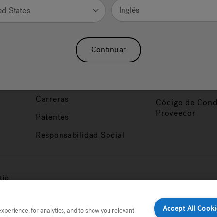
Nuestra Marca
Vendedor y So
Inglés
ed States
ucto
Sobre Nosotros
Conviértase en
Distribuidor
Hidroterapia
Continuar
Inicio de Sesión
baño
Asociaciones
Distribuidor
Nuestro Blog
Foco de Diseña
Carreras
Código de Cond
Proveedor
Patentes
Responsabilidad Social
tio
Accept All Cooki
perience, for analytics, and to show you relevant