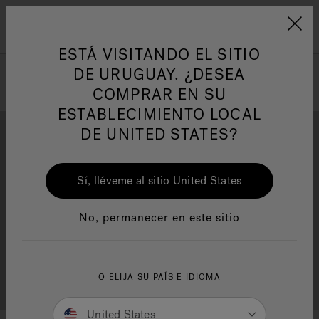
Jacuzzi&reg; Latin Am
ARTÍCULOS SOBRE TINAS DE
AR
Menú
A
HIDROMASAJE
I
ESTÁ VISITANDO EL SITIO
DE URUGUAY. ¿DESEA
COMPRAR EN SU
Responsabilidad Social
FA
ESTABLECIMIENTO LOCAL
DE UNITED STATES?
Sí, lléveme al sitio United States
Descarga
Calidad
Manuales y Guías del Usuario
Re
No, permanecer en este sitio
Localizador de
O ELIJA SU PAÍS E IDIOMA
Servicio al cliente
distribuidores
United States