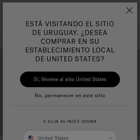
Jacuzzi&reg; Latin Am
ARTÍCULOS SOBRE TINAS DE
AR
Menú
A
HIDROMASAJE
I
ESTÁ VISITANDO EL SITIO
DE URUGUAY. ¿DESEA
COMPRAR EN SU
Responsabilidad Social
FA
ESTABLECIMIENTO LOCAL
DE UNITED STATES?
Sí, lléveme al sitio United States
Descarga
Calidad
Manuales y Guías del Usuario
Re
No, permanecer en este sitio
Localizador de
O ELIJA SU PAÍS E IDIOMA
Servicio al cliente
distribuidores
United States