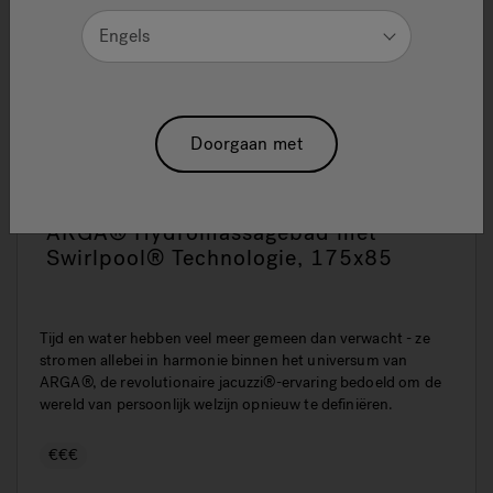
Engels
Doorgaan met
ARGA® Hydromassagebad met
Swirlpool® Technologie, 175x85
Tijd en water hebben veel meer gemeen dan verwacht - ze
stromen allebei in harmonie binnen het universum van
ARGA®, de revolutionaire jacuzzi®-ervaring bedoeld om de
wereld van persoonlijk welzijn opnieuw te definiëren.
€€€