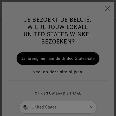
Jacuzzi&reg; EMEA
Menu
JE BEZOEKT DE BELGIË.
WIL JE JOUW LOKALE
Swirlpool® Collectie
UNITED STATES WINKEL
BEZOEKEN?
Verfijnen op
One Page
Ja
Ja, breng me naar de United States-site
Jacuzzi® Sensational
Nee, op deze site blijven.
Wellness™
In
OF KIES UW LAND EN TAAL
United States