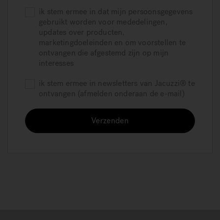
ik stem ermee in dat mijn persoonsgegevens
gebruikt worden voor mededelingen,
updates over producten,
marketingdoeleinden en om voorstellen te
ontvangen die afgestemd zijn op mijn
interesses
ik stem ermee in newsletters van Jacuzzi® te
ontvangen (afmelden onderaan de e-mail)
Verzenden