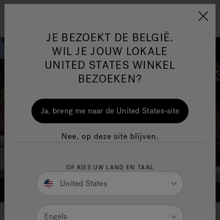
Jacuzzi&reg; EMEA
Menu
JE BEZOEKT DE BELGIË.
WIL JE JOUW LOKALE
UNITED STATES WINKEL
BEZOEKEN?
One Page
Ja
Ja, breng me naar de United States-site
Jacuzzi® Sensational
Nee, op deze site blijven.
Wellness™
In
OF KIES UW LAND EN TAAL
United States
Krijg direct toegang tot de eigenschappen van
Engels