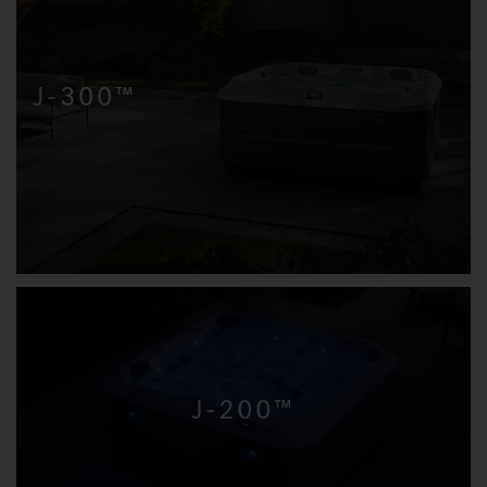
J-300™
J-200™