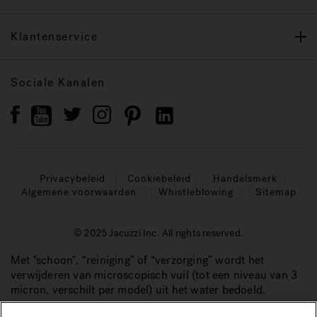
Klantenservice
Sociale Kanalen
Privacybeleid
Cookiebeleid
Handelsmerk
Algemene voorwaarden
Whistleblowing
Sitemap
© 2025 Jacuzzi Inc. All rights reserved.
Met "schoon", “reiniging” of “verzorging” wordt het
verwijderen van microscopisch vuil (tot een niveau van 3
micron, verschilt per model) uit het water bedoeld.