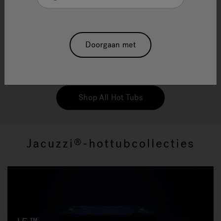
Hottub-collecties
Van ons Jacuzzi
PowerPro™-jetsysteem tot onze
®
spanningsverlagende loungezitplaatsen: wij
Doorgaan met
ontwerpen elke spa vakkundig voor optimale
ontspanning. Al onze hottub-collecties bieden
hoogwaardige luxe en ultieme verjonging.
Shop All Hot Tubs
Jacuzzi
-hottubcollecties
®