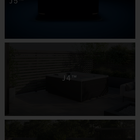
J5™
J4™