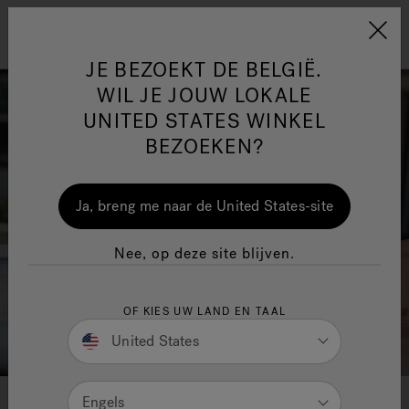
Jacuzzi&reg; EMEA
Menu
JE BEZOEKT DE BELGIË.
WIL JE JOUW LOKALE
UNITED STATES WINKEL
BEZOEKEN?
One Page
Ja
Ja, breng me naar de United States-site
Jacuzzi® Sensational
Nee, op deze site blijven.
Wellness™
In
OF KIES UW LAND EN TAAL
United States
Engels