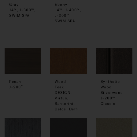
Ebony
Gray
J4™, J-400™,
J4™, J-300™,
J-300™,
SWIM SPA
SWIM SPA
Pecan
Wood
Synthetic
J-200
Teak
Wood
™
DESIGN:
Silverwood
Virtus,
J-200™
Santorini,
Classic
Delos, Delfi