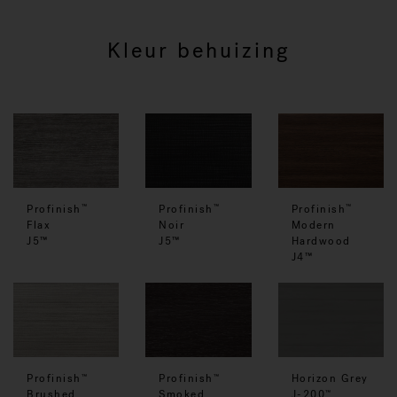
Kleur behuizing
Profinish
Profinish
Profinish
™
™
™
Flax
Noir
Modern
J5™
J5™
Hardwood
J4™
Profinish
Profinish
Horizon Grey
™
™
Smoked
Brushed
J-200
™