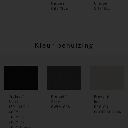
Unique,
Unique,
City
Spa
City
Spa
™
™
Kleur behuizing
Prolast
Prolast
Provynil
™
™
Black
Grey
Ice
J5™, J4™, J-
SWIM SPA
DESIGN,
400™, J-
PROFESSIONAL
300™, J-
200™, J-
200™ Classic