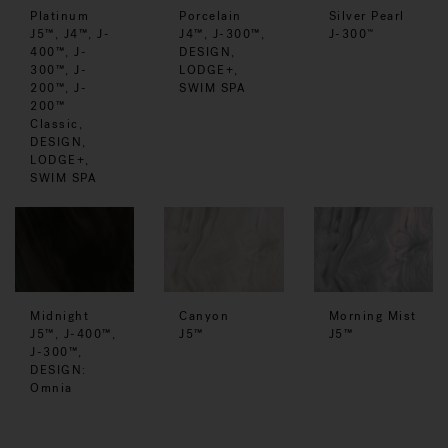
Platinum
Porcelain
Silver Pearl
J5™, J4™, J-
J4™, J-300™,
J-300
™
400™, J-
DESIGN,
300™, J-
LODGE+,
200™, J-
SWIM SPA
200™
Classic,
DESIGN,
LODGE+,
SWIM SPA
Midnight
Canyon
Morning Mist
J5™, J-400™,
J5™
J5™
J-300™,
DESIGN:
Omnia