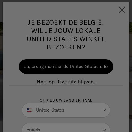
Jacuzzi&reg; EMEA
Menu
JE BEZOEKT DE BELGIË.
WIL JE JOUW LOKALE
UNITED STATES WINKEL
BEZOEKEN?
One Page
Ja
Ja, breng me naar de United States-site
Jacuzzi® Sensational
Nee, op deze site blijven.
Wellness™
In
OF KIES UW LAND EN TAAL
United States
Kleuropties
Engels