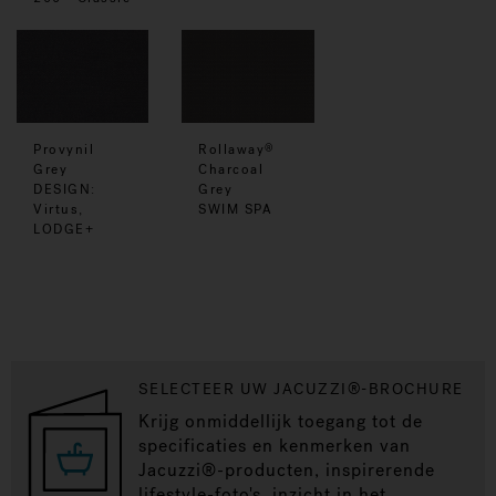
Provynil
Rollaway
®
Grey
Charcoal
DESIGN:
Grey
Virtus,
SWIM SPA
LODGE+
SELECTEER UW JACUZZI®-BROCHURE
Krijg onmiddellijk toegang tot de
specificaties en kenmerken van
Jacuzzi®-producten, inspirerende
lifestyle-foto's, inzicht in het