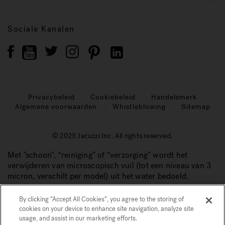
Sociale Kanalen
Privacybeleid
Cookiebeleid
Handelsmerk
Algemene voorwaarden
Whistleblowing
Sitemap
© 2025 Jacuzzi Inc. All rights reserved.
Met "schoon", “reiniging” of “verzorging” wordt het
verwijderen van microscopisch vuil (tot een niveau van 3
micron, verschilt per model) uit het water bedoeld.
By clicking “Accept All Cookies”, you agree to the storing of
cookies on your device to enhance site navigation, analyze site
usage, and assist in our marketing efforts.