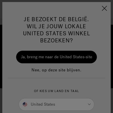
Jacuzzi&reg; EMEA
Menu
JE BEZOEKT DE BELGIË.
WIL JE JOUW LOKALE
UNITED STATES WINKEL
BEZOEKEN?
One Page
Ja
Ja, breng me naar de United States-site
Jacuzzi® Sensational
Nee, op deze site blijven.
Wellness™
In
OF KIES UW LAND EN TAAL
Een nieuwe revolutie in
United States
wellness