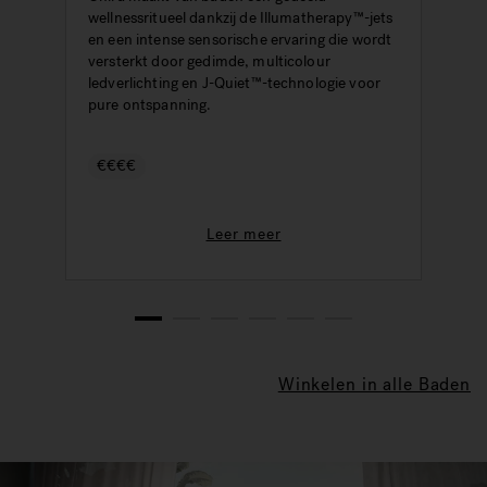
wellnessritueel dankzij de Illumatherapy™-jets
r
en een intense sensorische ervaring die wordt
d
versterkt door gedimde, multicolour
d
ledverlichting en J-Quiet™-technologie voor
pure ontspanning.
€€€€
Leer meer
1
2
3
4
5
6
Winkelen in alle Baden