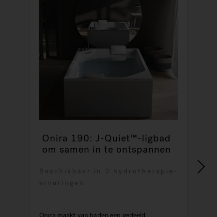
Onira 190: J-Quiet™-ligbad
om samen in te ontspannen
Beschikbaar in 2 hydrotherapie-
ervaringen
T
v
Onira maakt van baden een gedeeld
b