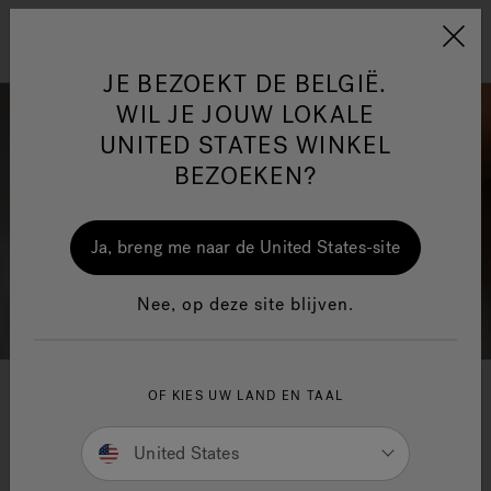
Jacuzzi&reg; EMEA
Menu
JE BEZOEKT DE BELGIË.
WIL JE JOUW LOKALE
UNITED STATES WINKEL
BEZOEKEN?
One Page
Ja
Ja, breng me naar de United States-site
Jacuzzi® Sensational
Nee, op deze site blijven.
Wellness™
In
OF KIES UW LAND EN TAAL
Jacuzzi® Badkamer
United States
Wellness krijgt vorm met Jacuzzi®. Een unieke
experience is geboren met een breed scala aan