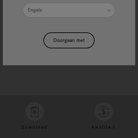
and refine results.
Engels
If you are looking for a specific item from a
promotion or ad, enter the search term or
product ID as shown.
Need Additional Info, please contact our
Doorgaan met
customer service team
Download
Kwaliteit