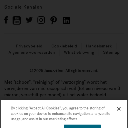
Sociale Kanalen
Privacybeleid
Cookiebeleid
Handelsmerk
Algemene voorwaarden
Whistleblowing
Sitemap
© 2025 Jacuzzi Inc. All rights reserved.
Met "schoon", “reiniging” of “verzorging” wordt het
verwijderen van microscopisch vuil (tot een niveau van 3
micron, verschilt per model) uit het water bedoeld.
By clicking “Accept All Cookies”, you agree to the storing of
cookies on your device to enhance site navigation, analyze site
usage, and assist in our marketing efforts.
1