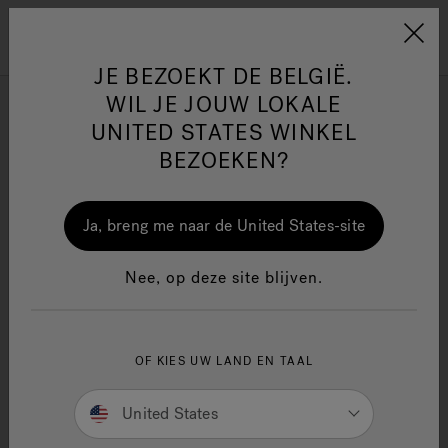
Jacuzzi&reg; EMEA
Menu
JE BEZOEKT DE BELGIË.
WIL JE JOUW LOKALE
UNITED STATES WINKEL
Zoekresultaten
BEZOEKEN?
Products
Articles
One Page
Ja
Ja, breng me naar de United States-site
Jacuzzi® Sensational
Nee, op deze site blijven.
Wellness™
In
We are sorry, but no results were found for:
OF KIES UW LAND EN TAAL
SEARCH TIPS:
Double-check the spelling.
United States
Use general product term(s) or fewer keywords.
Try searching for an item that is less specific