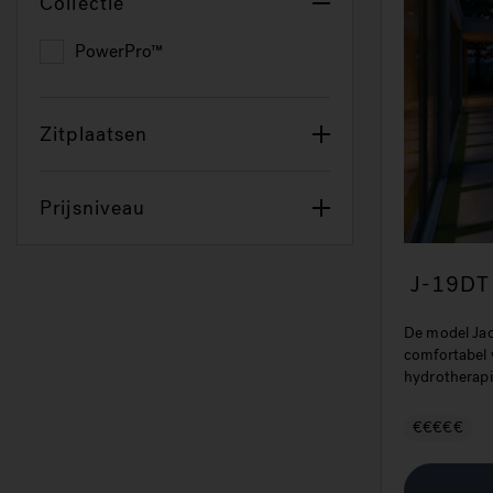
Collectie
PowerPro™
Refine by Collectie: PowerPro™
Zitplaatsen
Prijsniveau
J-19DT
Tub
De model Jac
comfortabel
hydrotherapie
€€€€€