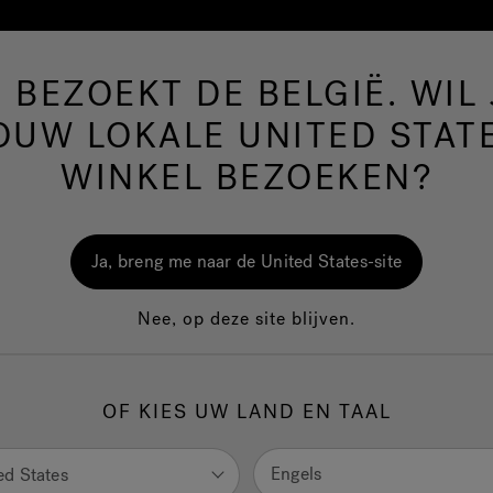
E BEZOEKT DE BELGIË. WIL 
Hot Tubs
Zwem-Spa’s
Badkamer
Wellnes
OUW LOKALE UNITED STAT
WINKEL BEZOEKEN?
wem-spas
PowerPro™ Zwem-spa
Ja, breng me naar de United States-site
Nee, op deze site blijven.
de beste zwemervaring op de markt biedt de Jacuzzi® PowerP
ctie van zwemspa’s een combinatie van de beste watertechnolog
OF KIES UW LAND EN TAAL
erapeutische kracht van Jacuzzi® PowerPro® Jets. Onze
rPro® zwemstroom jets worden standaard geleverd met een b
troom die gemakkelijk voor iedereen aan te passen is, of u nu
Engels
ed States