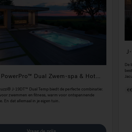
J
De 
bes
 PowerPro™ Dual Zwem-spa & Hot
Jac
uzzi® J-19DT™ Dual Temp biedt de perfecte combinatie:
€
 voor zwemmen en fitness, warm voor ontspannende
. En dat allemaal in je eigen tuin.
Vraag de prijs