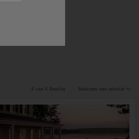
pele,
 voor
e
er
4
van 4
Results