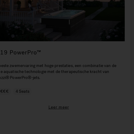
-19 PowerPro™
beste zwemervaring met hoge prestaties, een combinatie van de
te aquatische technologie met de therapeutische kracht van
uzzi® PowerPro®-jets.
€€€€
4 Seats
Leer meer