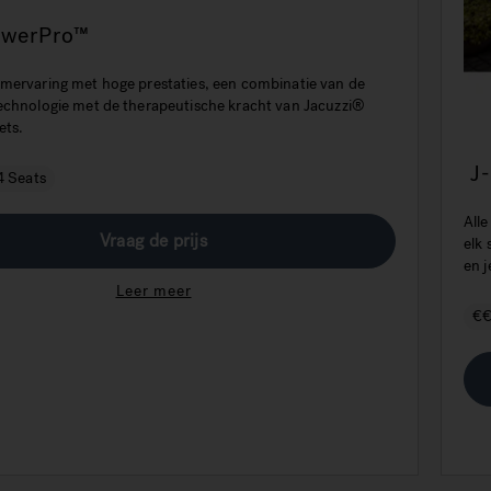
owerPro™
mervaring met hoge prestaties, een combinatie van de
echnologie met de therapeutische kracht van Jacuzzi®
ets.
J
4 Seats
All
Vraag de prijs
elk
en j
Leer meer
€