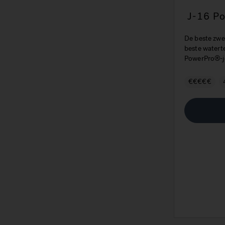
J-16 P
De beste zwe
beste watert
PowerPro®-j
€€€€€