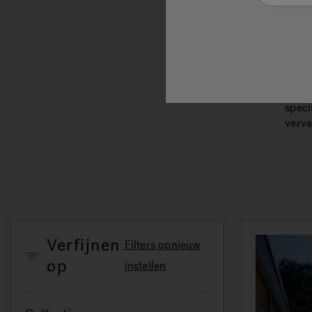
begin
ruime
stroo
aquat
bodem
belas
zwems
speci
verv
Verfijnen
Filters opnieuw
op
instellen