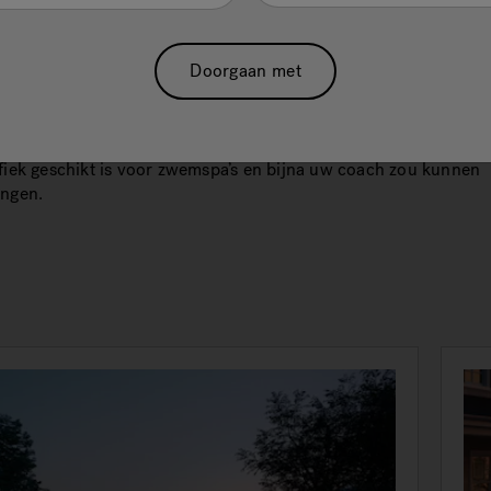
ner of triatleet bent, dit met onze swim selector control. De soe
 stroom biedt een variatie van weerstanden, van een krachtige
m voor het zwemmen op de plek tot een een zachtere stroming
Doorgaan met
ische oefeningen. De standaard ingebouwde zacht aanvoelend
 biedt u de mogelijkheid om uw oefeningen te doen met mind
ting op spieren en gewrichten dan op het droge. Ook zijn deze
pa’s compatible met de WaterWatch™, het enige horloge dat
fiek geschikt is voor zwemspa’s en bijna uw coach zou kunnen
angen.