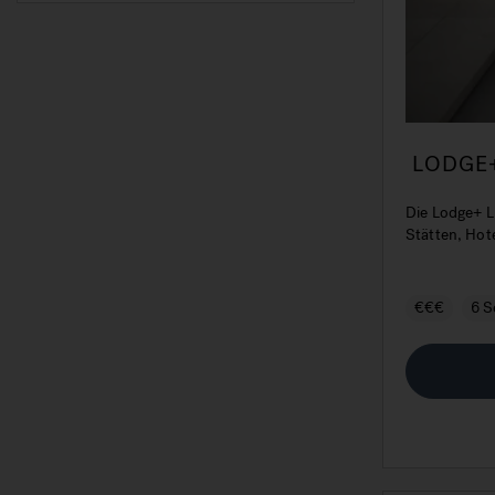
LODGE+ 
häufige
Die Lodge+ L 
Stätten, Hot
€€€
6 S