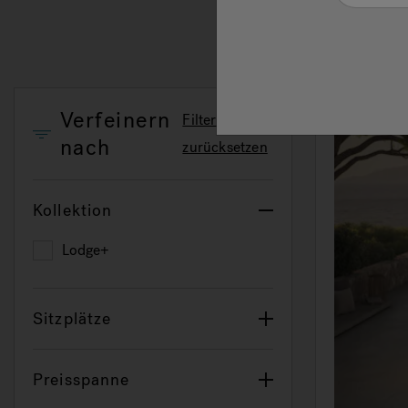
Verfeinern
Filter
nach
zurücksetzen
Kollektion
Lodge+
Refine by Kollektion: Lodge+
Sitzplätze
Preisspanne