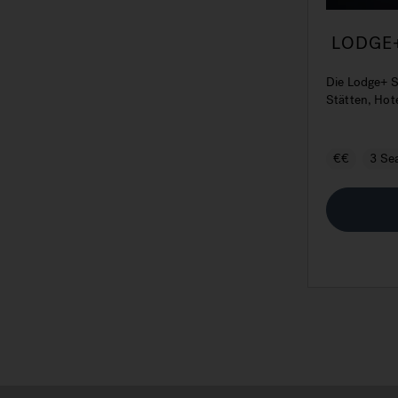
LODGE+ 
häufige
Die Lodge+ S
Stätten, Hot
€€
3 Se