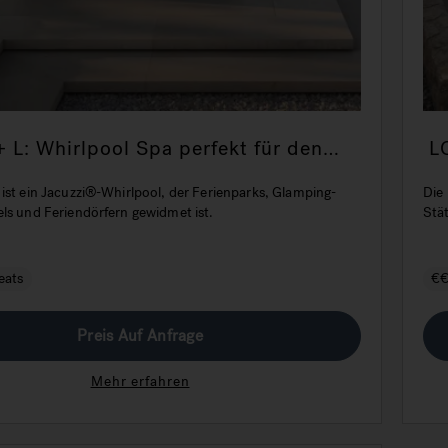
L: Whirlpool Spa perfekt für den
L
n einsatz im hospitality-bereich
h
ist ein Jacuzzi®-Whirlpool, der Ferienparks, Glamping-
Die
els und Feriendörfern gewidmet ist.
Stä
eats
€
Preis Auf Anfrage
Mehr erfahren