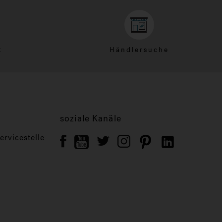
t
Händlersuche
soziale Kanäle
rvicestelle