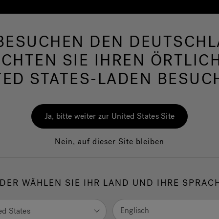
 BESUCHEN DEN DEUTSCHL
rlpool
Swim Spas
Bad
Wellness
Jac
CHTEN SIE IHREN ÖRTLIC
TED STATES-LADEN BESUC
e+
Lodge+
Ja, bitte weiter zur United States Site
Nein, auf dieser Site bleiben
odge+ ist ein Jacuzzi®-Whirlpool, der Ferienparks, Glamping-
en, Hotels und Feriendörfern gewidmet ist. Mit anderen Worten,
DER WÄHLEN SIE IHR LAND UND IHRE SPRAC
 entwickelt, um häufig und in guter Gesellschaft verwendet zu
en.
Englisch
ed States