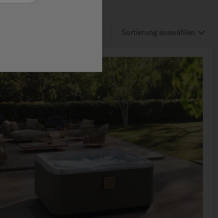
3
von 3
Results