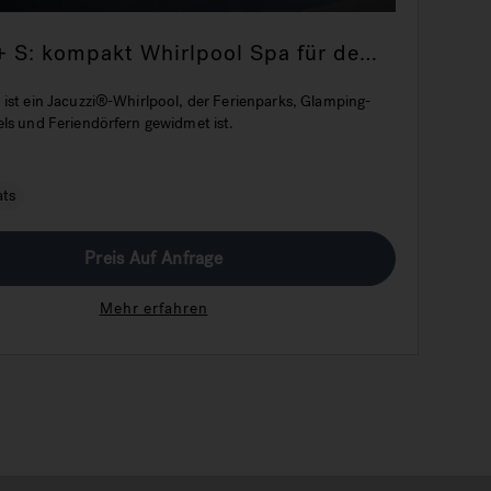
S: kompakt Whirlpool Spa für den
n einsatz im hospitality-bereich
 ist ein Jacuzzi®-Whirlpool, der Ferienparks, Glamping-
els und Feriendörfern gewidmet ist.
ats
Preis Auf Anfrage
Mehr erfahren