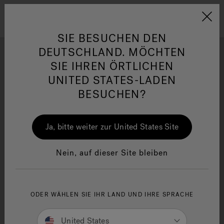
Jacuzzi&reg; EMEA
Menü
SIE BESUCHEN DEN
DEUTSCHLAND. MÖCHTEN
SIE IHREN ÖRTLICHEN
FOTOGALLERIE
UNITED STATES-LADEN
Lassen Sie sich von atemberaubenden Whirlpool-
BESUCHEN?
Installations- und Designideen von unseren Jacuzzi®-Fans
her
One Page
Ja
inspirieren.
Ja, bitte weiter zur United States Site
Jacuzzi® Sensational
Wellness™
In
Nein, auf dieser Site bleiben
ODER WÄHLEN SIE IHR LAND UND IHRE SPRACHE
United States