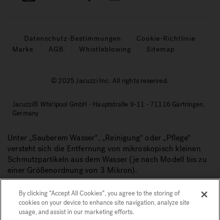
Datenschutz-Bestimmungen
Cookie-Richtlinie
Marke
AGB
Whistleblowing
Sitemap
© 2025 Jacuzzi Inc. All rights reserved.
Jacuzzi® Whirlpool GmbH - Hauptstraße 9-11 - 71116 Gärtringen,
Germany
Unter „Sauberem Wasser“, „Reinigung“ oder „Pflege“
versteht sich die Entfernung von mikroskopisch kleinen
Schmutzpartikeln aus dem Wasser (je nach Modell bis zu
einer Größenordnung von 3 Mikron).
By clicking “Accept All Cookies”, you agree to the storing of
cookies on your device to enhance site navigation, analyze site
usage, and assist in our marketing efforts.