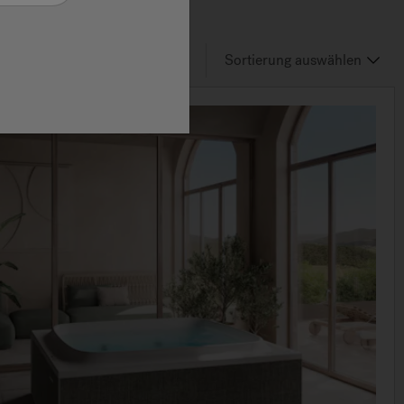
6
von 30
Results