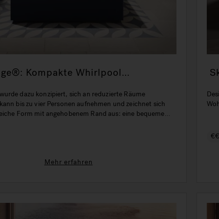
nge®: Kompakte Whirlpool
S
nne für Draußen
urde dazu konzipiert, sich an reduzierte Räume
Des
kann bis zu vier Personen aufnehmen und zeichnet sich
Woh
weiche Form mit angehobenem Rand aus: eine bequeme
Stütze für den Kopf.
€
Mehr erfahren