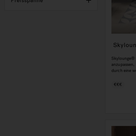
Preisspanne
Skylou
Badewa
Skylounge® w
anzupassen, 
durch eine 
Auflage und 
€€€