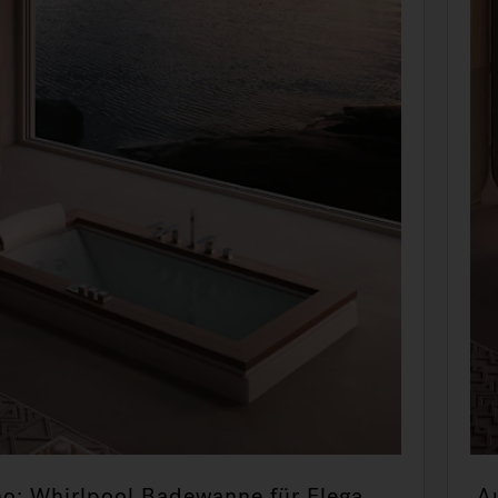
o: Whirlpool Badewanne für Eleganz
A