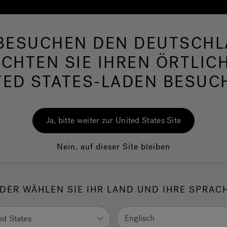
 BESUCHEN DEN DEUTSCHL
rlpool
Swim Spas
Bad
Wellness
Jac
CHTEN SIE IHREN ÖRTLIC
TED STATES-LADEN BESUC
hirlpool Badewann
Ja, bitte weiter zur United States Site
Nein, auf dieser Site bleiben
rsprüngliche Erfindung, auf der das Jacuzzi®-Universum beruht
n ein Höchstmaß an Beständigkeit und passen in jeden Raum, 
DER WÄHLEN SIE IHR LAND UND IHRE SPRAC
tets individuell gestalten, sind aber auch Synonym für perfekten
ang von Luxus und Wohlbefinden.
Englisch
ed States