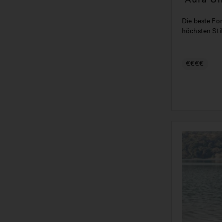
und Ko
Die beste Fo
höchsten Sti
€€€€