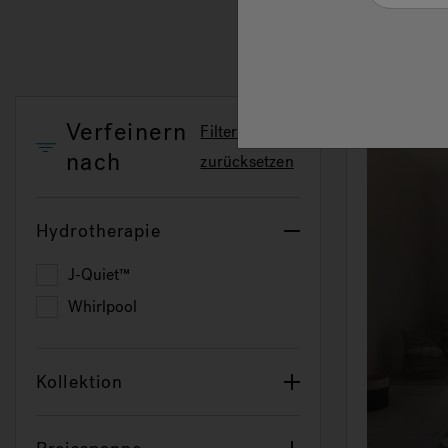
Verfeinern
Filter
nach
zurücksetzen
Hydrotherapie
J-Quiet™
Refine by Hydrotherapie: J-Quiet™
Whirlpool
Refine by Hydrotherapie: Whirlpool
Kollektion