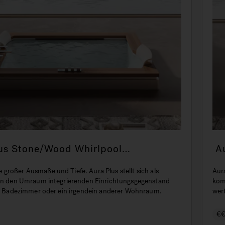
us Stone/Wood Whirlpool
A
ne: Stil und Weite
B
großer Ausmaße und Tiefe. Aura Plus stellt sich als
Aur
 in den Umraum integrierenden Einrichtungsgegenstand
kom
ein Badezimmer oder ein irgendein anderer Wohnraum.
wer
€