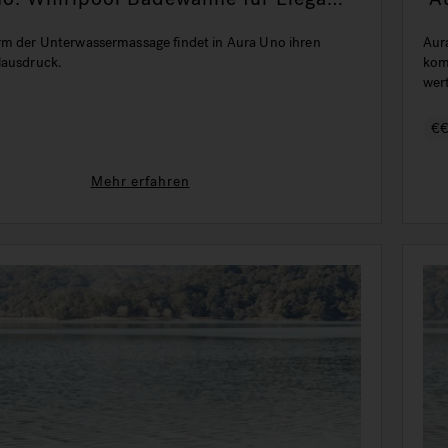
mfort
B
rm der Unterwassermassage findet in Aura Uno ihren
Aur
lausdruck.
kom
wer
€
Mehr erfahren