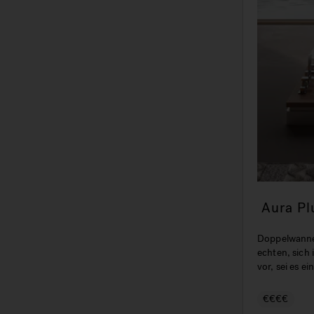
Aura Pl
Badewan
Doppelwanne 
echten, sich
vor, sei es 
€€€€