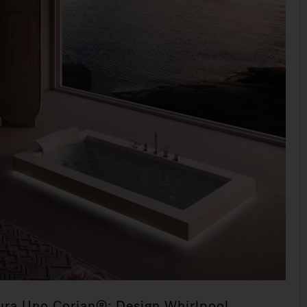
ura Uno Corian®: Design Whirlpool