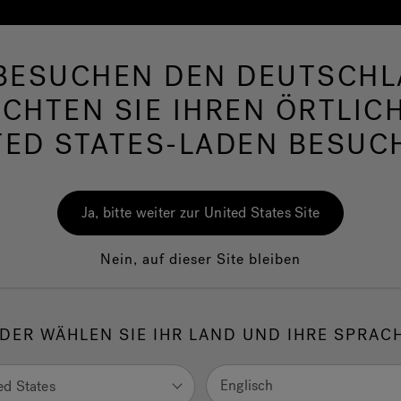
 BESUCHEN DEN DEUTSCHL
hirlpool
Swim Spas
Bad
Wellness
Ja
CHTEN SIE IHREN ÖRTLIC
TED STATES-LADEN BESUC
Ja, bitte weiter zur United States Site
Nein, auf dieser Site bleiben
DER WÄHLEN SIE IHR LAND UND IHRE SPRAC
Englisch
ed States