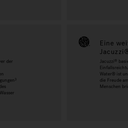
Eine wei
Jacuzzi
wer der
Jacuzzi
basi
®
Einfallsreicht
en
Water® ist un
igungen
die Freude am
3
des
Menschen bri
 Wasser