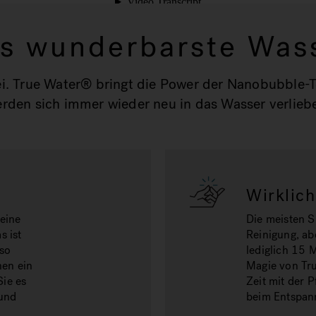
s wunderbarste Was
ei. True Water® bringt die Power der Nanobubble-Te
rden sich immer wieder neu in das Wasser verlieb
t
Wirklich
eine
Die meisten S
s ist
Reinigung, ab
 so
lediglich 15 
nen ein
Magie von Tru
Sie es
Zeit mit der 
 und
beim Entspann