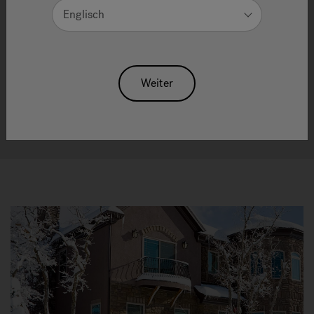
Englisch
Jacuzzi®-Produkte sind auf Zuverlässigkeit
ausgelegt, sowohl innen als auch außen. Von der
Weiter
Qualität unserer Materialien bis zur perfekten
Balance von Form und Funktionalität stehen unsere
Produkte für Jahrzehnte der Innovation, des Designs,
der Leistung und der Benutzerfreundlichkeit.