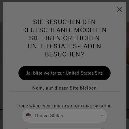
Jacuzzi&reg; EMEA
Menü
SIE BESUCHEN DEN
DEUTSCHLAND. MÖCHTEN
SIE IHREN ÖRTLICHEN
UNITED STATES-LADEN
BESUCHEN?
her
One Page
Ja
Ja, bitte weiter zur United States Site
Jacuzzi® Sensational
Wellness™
In
Nein, auf dieser Site bleiben
ODER WÄHLEN SIE IHR LAND UND IHRE SPRACHE
United States
QUALITÄT