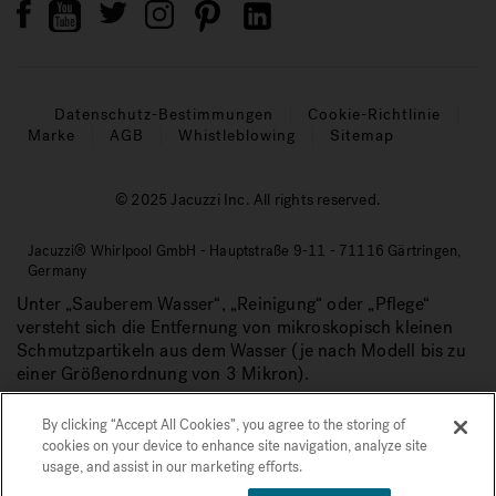
Datenschutz-Bestimmungen
Cookie-Richtlinie
Marke
AGB
Whistleblowing
Sitemap
© 2025 Jacuzzi Inc. All rights reserved.
Jacuzzi® Whirlpool GmbH - Hauptstraße 9-11 - 71116 Gärtringen,
Germany
Unter „Sauberem Wasser“, „Reinigung“ oder „Pflege“
versteht sich die Entfernung von mikroskopisch kleinen
Schmutzpartikeln aus dem Wasser (je nach Modell bis zu
einer Größenordnung von 3 Mikron).
By clicking “Accept All Cookies”, you agree to the storing of
cookies on your device to enhance site navigation, analyze site
usage, and assist in our marketing efforts.