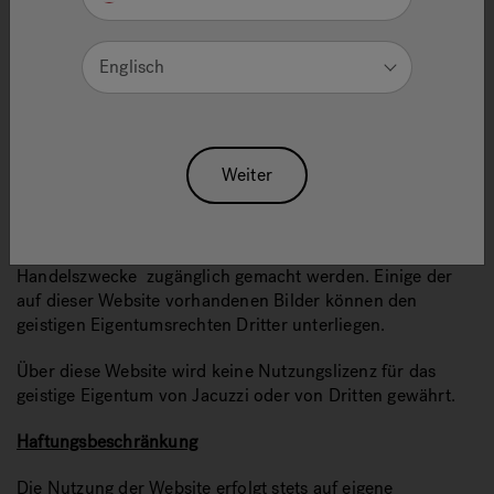
Rechte am geistigen Eigentum
Englisch
Alle Rechte hinsichtlich der Markenzeichen, Entwürfe,
Zeichnungen, Modelle und Inhalte der Website sowie ihre
Organisation und Präsentation sind alleiniges Eigentum
von Jacuzzi. Daraus folgt, dass jegliche Reproduktion bzw.
Weiter
jede auszugsweise oder vollständige Nutzung irgendeines
Bestandteils dieser Website ohne vorhergehende
Genehmigung vonseiten der Jacuzzi verboten ist. Der
Inhalt dieser Website darf außerdem nicht Dritten für
Handelszwecke zugänglich gemacht werden. Einige der
auf dieser Website vorhandenen Bilder können den
geistigen Eigentumsrechten Dritter unterliegen.
Über diese Website wird keine Nutzungslizenz für das
geistige Eigentum von Jacuzzi oder von Dritten gewährt.
Haftungsbeschränkung
Die Nutzung der Website erfolgt stets auf eigene