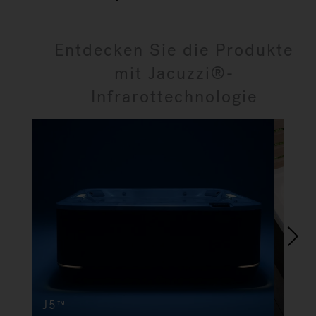
Entdecken Sie die Produkte
mit Jacuzzi®-
Infrarottechnologie
J5™
J4