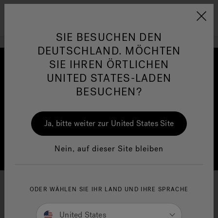
Jacuzzi&reg; EMEA
Menü
SIE BESUCHEN DEN
DEUTSCHLAND. MÖCHTEN
SIE IHREN ÖRTLICHEN
UNITED STATES-LADEN
BESUCHEN?
her
One Page
Ja
Ja, bitte weiter zur United States Site
Jacuzzi® Sensational
Wellness™
In
Nein, auf dieser Site bleiben
Ein neuer Meilenstein der
ODER WÄHLEN SIE IHR LAND UND IHRE SPRACHE
Wellness-Welt
United States