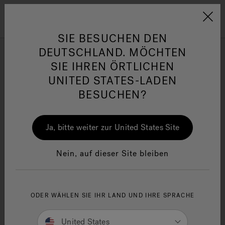
Jacuzzi&reg; EMEA
Menü
SIE BESUCHEN DEN
DEUTSCHLAND. MÖCHTEN
J-Shiatsu Badewannen
SIE IHREN ÖRTLICHEN
UNITED STATES-LADEN
BESUCHEN?
Verfeinern nach
her
One Page
Ja
Ja, bitte weiter zur United States Site
Jacuzzi® Sensational
Wellness™
In
Nein, auf dieser Site bleiben
ODER WÄHLEN SIE IHR LAND UND IHRE SPRACHE
United States