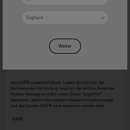
Englisch
Weiter
Muse: Stilvolle Whirlpool Badewanne
Jacuzzi®® präsentiert Muse. Lassen Sie sich von der
faszinierenden Verbindung zwischen der antiken Kunst der
Shiatsu-Massage und den neuen Düsen TargetPro™
inspirieren, welche die exklusive klassische Hydromassage
und das System AQS® noch wirksamer werden lässt.
€€€€