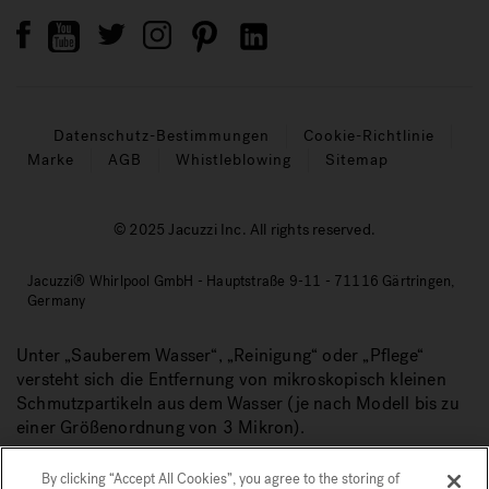
Datenschutz-Bestimmungen
Cookie-Richtlinie
Marke
AGB
Whistleblowing
Sitemap
© 2025 Jacuzzi Inc. All rights reserved.
Jacuzzi® Whirlpool GmbH - Hauptstraße 9-11 - 71116 Gärtringen,
Germany
Unter „Sauberem Wasser“, „Reinigung“ oder „Pflege“
versteht sich die Entfernung von mikroskopisch kleinen
Schmutzpartikeln aus dem Wasser (je nach Modell bis zu
einer Größenordnung von 3 Mikron).
By clicking “Accept All Cookies”, you agree to the storing of