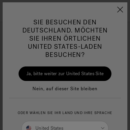
Jacuzzi&reg; EMEA
Menü
SIE BESUCHEN DEN
DEUTSCHLAND. MÖCHTEN
J-200™ Classic
SIE IHREN ÖRTLICHEN
UNITED STATES-LADEN
BESUCHEN?
Verfeinern nach
her
One Page
Ja
Ja, bitte weiter zur United States Site
Jacuzzi® Sensational
Wellness™
In
Nein, auf dieser Site bleiben
ODER WÄHLEN SIE IHR LAND UND IHRE SPRACHE
United States