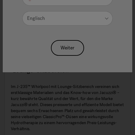
Englisch
Weiter
J-235™ Classic Whirlpool Mit
Lounge-Sitzbereich
Im J-235™ Whirlpool mit Lounge-Sitzbereich vereinen sich
erstklassige Materialien und das Know-how von Jacuzzi® –
kurz bewährte Qualität und der Wert, für den die Marke
Jacuzzi® steht. Dieses preiswerte und effiziente Modell bietet
bequem sechs Erwachsenen Platz und gewährleistet durch
seine vielseitigen ClassicPro™-Düsen eine wirkungsvolle
Hydrotherapie zu einem hervorragenden Preis-Leistungs-
Verhältnis.