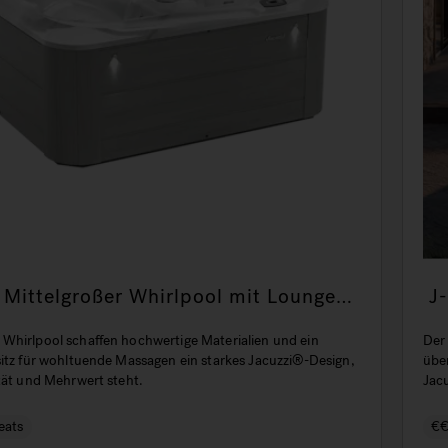
Mittelgroßer Whirlpool mit Lounge-
J
u
Whirlpool schaffen hochwertige Materialien und ein
Der 
sitz für wohltuende Massagen ein starkes Jacuzzi®-Design,
übe
tät und Mehrwert steht.
Jac
pro
eats
€