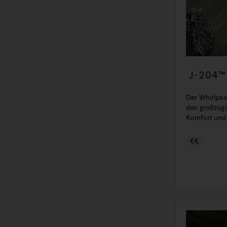
J-204™ 
Der Whirlpoo
den großzügi
Komfort und
€€