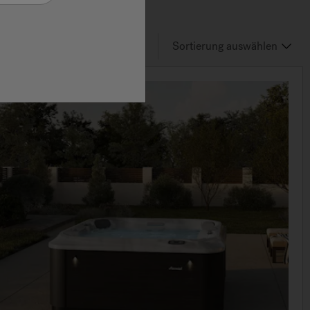
6
von 7
Results