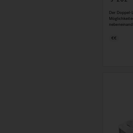
Sitzen
Der Doppel-L
Möglichkeite
nebeneinande
Hydromassage
€€