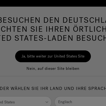
 BESUCHEN DEN DEUTSCHL
rlpool
Swim Spas
Bad
Wellness
Jac
CHTEN SIE IHREN ÖRTLIC
TED STATES-LADEN BESUC
0™
J-200™
Ja, bitte weiter zur United States Site
Nein, auf dieser Site bleiben
™ Mini-Spa-Pools für den Außenbereich Für die ersten Schritt
elt der Spas ohne dabei viel ausgeben zu müssen. Reine
DER WÄHLEN SIE IHR LAND UND IHRE SPRAC
nführung, garantierte Qualität. Alle wesentlichen Eigenschaften
zi® Spas. Entspannen Sie und vergnügen Sie sich.
Englisch
ed States