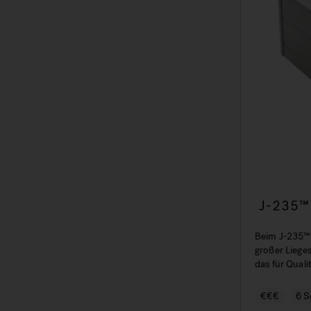
J-235™ 
Sitz
Beim J-235™ 
großer Liege
das für Quali
€€€
6 S