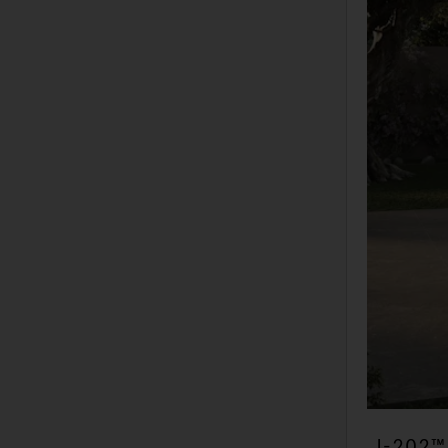
J-202™