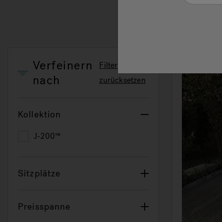
Verfeinern
Filter
nach
zurücksetzen
Kollektion
J-200™
Refine by Kollektion: J-200™
Sitzplätze
Preisspanne