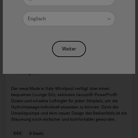
Englisch
Weiter
Omnia™: Neuer Made in Italy-
Whirlpool
Der neue Made in Italy-Whirlpool verfügt über einen
bequemen Lounge-Sitz, exklusive Jacuzzi®-PowerPro®-
Düsen und einzelne Luftregler für jeden Sitzplatz, um die
Hydromassage individuell anpassen zu können. Dank der
Umwälzpumpe und dem neuen Design des Bedienfelds ist die
Steuerung noch einfacher und komfortabler geworden.
€€€
6 Seats