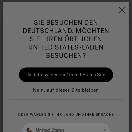
Jacuzzi&reg; EMEA
Menü
SIE BESUCHEN DEN
DEUTSCHLAND. MÖCHTEN
Design
SIE IHREN ÖRTLICHEN
UNITED STATES-LADEN
BESUCHEN?
Verfeinern nach
her
One Page
Ja
Ja, bitte weiter zur United States Site
Jacuzzi® Sensational
Wellness™
In
Nein, auf dieser Site bleiben
ODER WÄHLEN SIE IHR LAND UND IHRE SPRACHE
United States